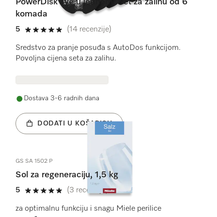
PowerDisk sve u jednom. Set za zalihu od 6
komada
5
(14 recenzije)
5 od 5
Sredstvo za pranje posuđa s AutoDos funkcijom.
Povoljna cijena seta za zalihu.
Dostava 3-6 radnih dana
DODATI U KOŠARICU
GS SA 1502 P
Sol za regeneraciju, 1,5 kg
5
(3 recenzije)
5 od 5
za optimalnu funkciju i snagu Miele perilice