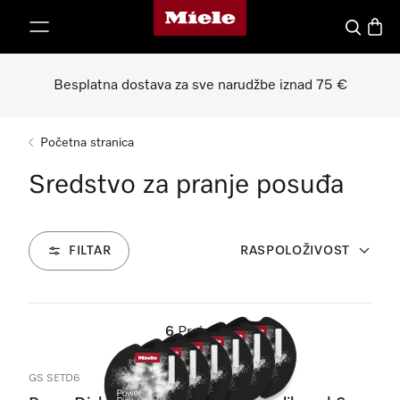
Miele početna stranica
oči na sadržaj
Pretraga
Košari
Besplatna dostava za sve narudžbe iznad 75 €
Početna stranica
Sredstvo za pranje posuđa
FILTAR
RASPOLOŽIVOST
6
Proizvodi
GS SETD6