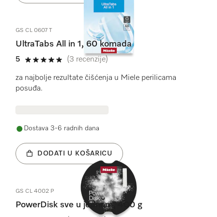
GS CL 0607 T
UltraTabs All in 1, 60 komada
5
(3 recenzije)
5 od 5
za najbolje rezultate čišćenja u Miele perilicama
posuđa.
Dostava 3-6 radnih dana
DODATI U KOŠARICU
GS CL 4002 P
PowerDisk sve u jednom, 400 g