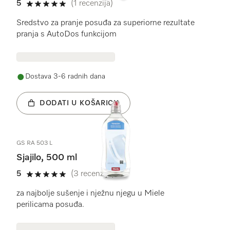
5
(1 recenzija)
5 od 5
Sredstvo za pranje posuđa za superiorne rezultate
pranja s AutoDos funkcijom
Dostava 3-6 radnih dana
DODATI U KOŠARICU
GS RA 503 L
Sjajilo, 500 ml
5
(3 recenzije)
5 od 5
za najbolje sušenje i nježnu njegu u Miele
perilicama posuđa.