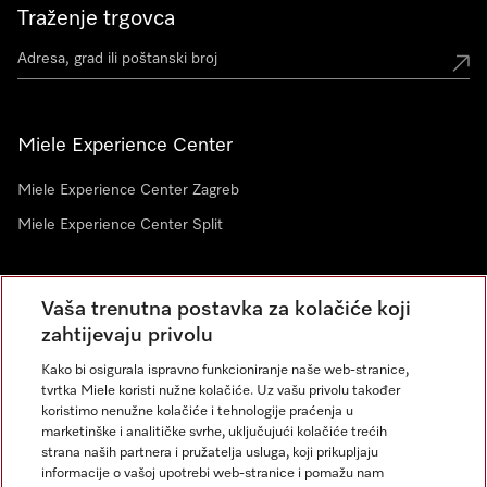
Traženje trgovca
Miele Experience Center
Miele Experience Center Zagreb
Miele Experience Center Split
Newsletter
Vaša trenutna postavka za kolačiće koji
zahtijevaju privolu
Kako bi osigurala ispravno funkcioniranje naše web-stranice,
tvrtka Miele koristi nužne kolačiće. Uz vašu privolu također
koristimo nenužne kolačiće i tehnologije praćenja u
marketinške i analitičke svrhe, uključujući kolačiće trećih
strana naših partnera i pružatelja usluga, koji prikupljaju
informacije o vašoj upotrebi web-stranice i pomažu nam