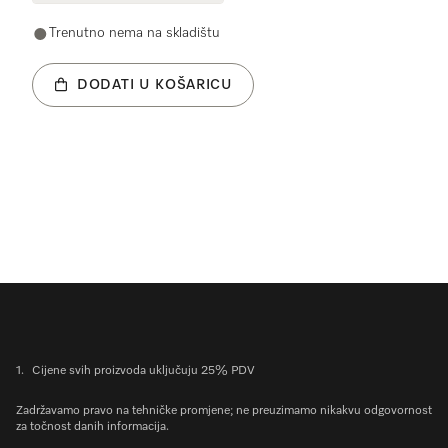
Trenutno nema na skladištu
DODATI U KOŠARICU
1.
Cijene svih proizvoda uključuju 25% PDV
Zadržavamo pravo na tehničke promjene; ne preuzimamo nikakvu odgovornost
za točnost danih informacija.