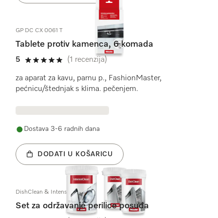
GP DC CX 0061 T
Tablete protiv kamenca, 6 komada
5
(1 recenzija)
5 od 5
za aparat za kavu, parnu p., FashionMaster,
pećnicu/štednjak s klima. pečenjem.
Dostava 3-6 radnih dana
DODATI U KOŠARICU
DishClean & IntenseClean Set
Set za održavanje perilice posuđa