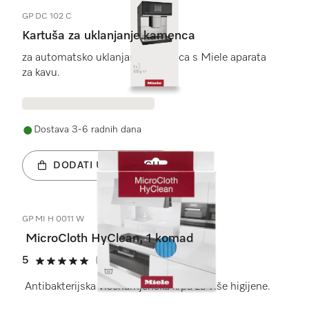
GP DC 102 C
Kartuša za uklanjanje kamenca
za automatsko uklanjanje kamenca s Miele aparata
za kavu.
Dostava 3-6 radnih dana
DODATI U KOŠARICU
GP MI H 0011 W
MicroCloth HyClean, 1 komad
5
(20 recenzije)
5 od 5
Antibakterijska višenamjenska krpa za više higijene.