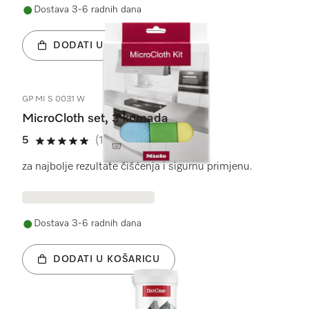
Dostava 3-6 radnih dana
DODATI U KOŠARICU
GP MI S 0031 W
MicroCloth set, 3 komada
5
(1 recenzija)
5 od 5
za najbolje rezultate čišćenja i sigurnu primjenu.
Dostava 3-6 radnih dana
DODATI U KOŠARICU