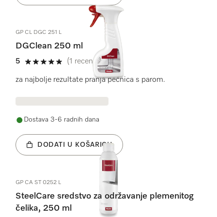
GP CL DGC 251 L
DGClean 250 ml
5
(1 recenzija)
5 od 5
za najbolje rezultate pranja pećnica s parom.
Dostava 3-6 radnih dana
DODATI U KOŠARICU
GP CA ST 0252 L
SteelCare sredstvo za održavanje plemenitog
čelika, 250 ml