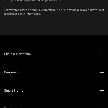
1.
Cijene svih proizvoda uključuju 25% PDV
Zadržavamo pravo na tehničke promjene; ne preuzimamo nikakvu odgovornost
za točnost danih informacija.
Miele u Hrvatskoj
Prednosti
Smart Home