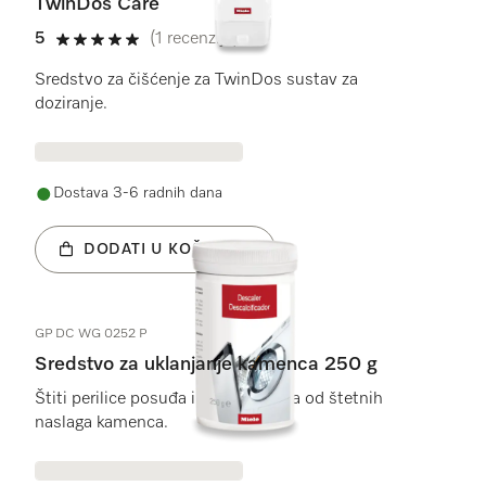
TwinDos Care
5
(1 recenzija)
5 od 5
Sredstvo za čišćenje za TwinDos sustav za
doziranje.
Dostava 3-6 radnih dana
DODATI U KOŠARICU
GP DC WG 0252 P
Sredstvo za uklanjanje kamenca 250 g
Štiti perilice posuđa i perilice rublja od štetnih
naslaga kamenca.