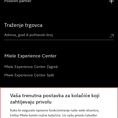
Poslovni partner
Traženje trgovca
Miele Experience Center
Miele Experience Center Zagreb
Miele Experience Center Split
Newsletter
Vaša trenutna postavka za kolačiće koji
zahtijevaju privolu
Kako bi osigurala ispravno funkcioniranje naše web-stranice,
tvrtka Miele koristi nužne kolačiće. Uz vašu privolu također