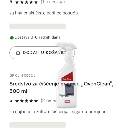
5
(1 recenzija)
5 od 5
za higijenski čiste perilice posuđa.
Dostava 3-6 radnih dana
DODATI U KOŠARICU
GP CL H 0502 L
Sredstvo za čišćenje pećnice „OvenClean“,
500 ml
5
(2 recenzije)
5 od 5
za najbolje rezultate čišćenja i sigurnu primjenu.