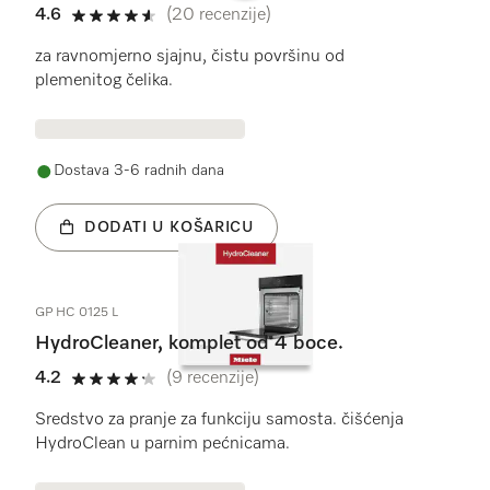
4.6
(20 recenzije)
4.6 od 5
za ravnomjerno sjajnu, čistu površinu od
plemenitog čelika.
Dostava 3-6 radnih dana
DODATI U KOŠARICU
GP HC 0125 L
HydroCleaner, komplet od 4 boce.
4.2
(9 recenzije)
4.2 od 5
Sredstvo za pranje za funkciju samosta. čišćenja
HydroClean u parnim pećnicama.