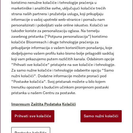
koristimo nenužne kolačiće i tehnologije praćenja u
marketinške i analitičke svrhe, uključujući kolačiće trećih
strana naših partnera i pružatelja usluga, koji prikupljaju
informacije o vašoj upotrebi web-stranice i pomažu nam
personalizirati i poboljšati vaše online iskustvo. Kolačići se
Miele na Instagramu
Miele na Facebooku
također koriste za personalizaciju oglasa. Na temelju
zasebnog pristanka ("Potpuna personalizacija") koristimo
kolačiće Bloomreach i druge tehnologije praćenja za
prikupljanje informacija o vašem korisničkom ponašanju, koje
dodjeljujemo vašem profilu kako bismo bolje prilagodili sadržaj
koji vam prikazujemo putem različitih kanala. Odabirom opcije
Impresum
"Prihvati sve kolačiće" pristajete na sve kolačiće i tehnologije.
Za samo nužne kolačiće i tehnologije odaberite opciju "Samo
Opći uvjeti
nužni kolačići". Dodatne informacije možete pronaći pod
Zaštita podataka
"Postavke kolačića". Svoj pristanak možete u bilo kojem
trenutku opozvati s budućim učinkom promjenom postavki
Uvjeti Korištenja
pristanka u našem Centru za postavke.
Izjava o pristupačnosti
Zakon o digitalnim uslugama
Impresum
Zaštita Podataka
Kolačići
Obrazac za odustanak
Prihvati sve kolačiće
Samo nužni kolačići
Postavke kolačića