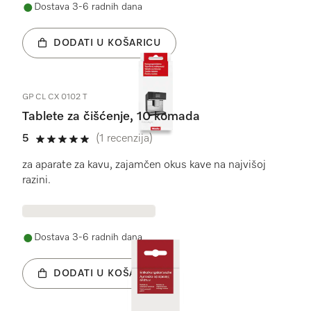
Dostava 3-6 radnih dana
DODATI U KOŠARICU
GP CL CX 0102 T
Tablete za čišćenje, 10 komada
5
(1 recenzija)
5 od 5
za aparate za kavu, zajamčen okus kave na najvišoj
razini.
Dostava 3-6 radnih dana
DODATI U KOŠARICU