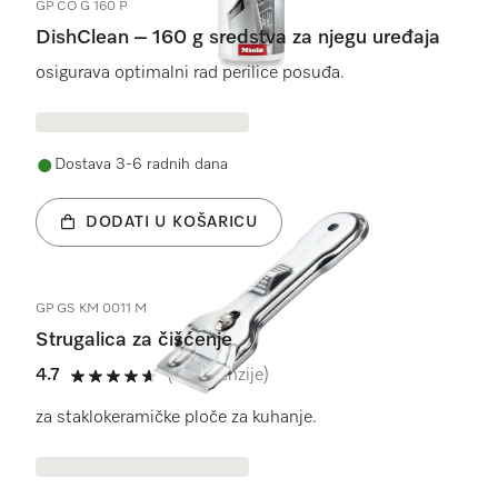
GP CO G 160 P
DishClean – 160 g sredstva za njegu uređaja
osigurava optimalni rad perilice posuđa.
Dostava 3-6 radnih dana
DODATI U KOŠARICU
GP GS KM 0011 M
Strugalica za čišćenje
4.7
(18 recenzije)
4.7 od 5
za staklokeramičke ploče za kuhanje.