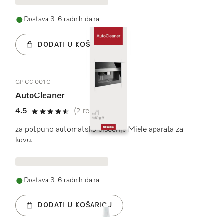
Dostava 3-6 radnih dana
DODATI U KOŠARICU
GP CC 001 C
AutoCleaner
4.5
(2 recenzije)
4.5 od 5
za potpuno automatsko čišćenje Miele aparata za
kavu.
Dostava 3-6 radnih dana
DODATI U KOŠARICU