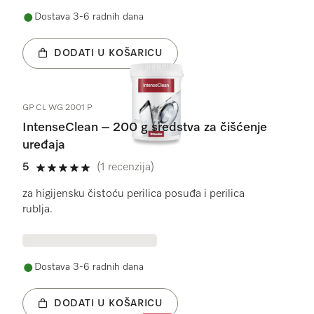
Dostava 3-6 radnih dana
DODATI U KOŠARICU
GP CL WG 2001 P
IntenseClean – 200 g sredstva za čišćenje
uređaja
5
(1 recenzija)
5 od 5
za higijensku čistoću perilica posuđa i perilica
rublja.
Dostava 3-6 radnih dana
DODATI U KOŠARICU