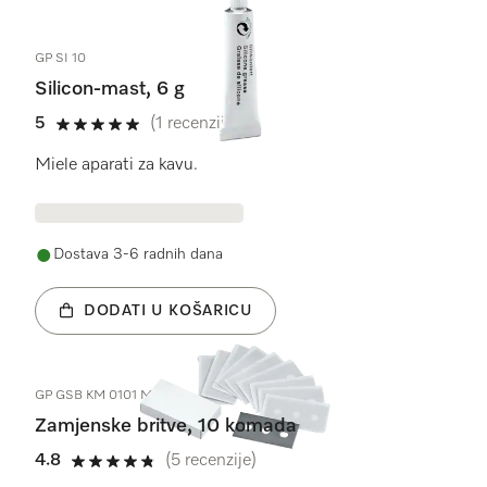
GP SI 10
Silicon-mast, 6 g
5
(1 recenzija)
5 od 5
Miele aparati za kavu.
Dostava 3-6 radnih dana
DODATI U KOŠARICU
GP GSB KM 0101 M
Zamjenske britve, 10 komada
4.8
(5 recenzije)
4.8 od 5