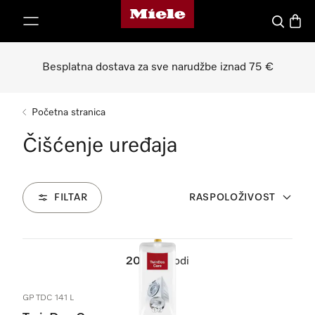
Miele početna stranica
oči na sadržaj
Pretraga
Košari
Besplatna dostava za sve narudžbe iznad 75 €
Početna stranica
Čišćenje uređaja
FILTAR
RASPOLOŽIVOST
20
Proizvodi
GP TDC 141 L