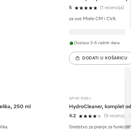
5
(1 recenzija)
5 od 5
za sve Miele CM i CVA.
Dostava 3-6 radnih dana
DODATI U KOŠARICU
GP HC 0125 L
elika, 250 ml
HydroCleaner, komplet od
4.2
(9 recenzije)
4.2 od 5
lika.
Sredstvo za pranje za funkcij