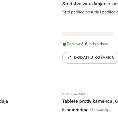
Sredstvo za uklanjanje k
Štiti perilice posuđa i perilic
Dostava 3-6 radnih dana
DODATI U KOŠARICU
GP DC CX 0061 T
đaja
Tablete protiv kamenca,
5
(1 recenzija)
5 od 5