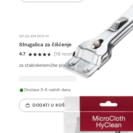
GP GS KM 0011 M
Strugalica za čišćenje
4.7
(18 recenzije)
4.7 od 5
za staklokeramičke ploče za kuhanje.
Dostava 3-6 radnih dana
DODATI U KOŠARICU