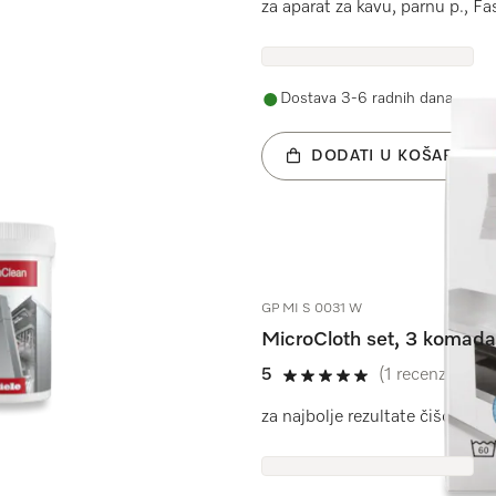
za aparat za kavu, parnu p., F
Dostava 3-6 radnih dana
DODATI U KOŠARICU
GP MI S 0031 W
MicroCloth set, 3 komada
5
(1 recenzija)
5 od 5
za najbolje rezultate čišćenja 