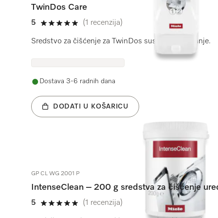
TwinDos Care
5
(1 recenzija)
5 od 5
Sredstvo za čišćenje za TwinDos sustav za doziranje.
Dostava 3-6 radnih dana
DODATI U KOŠARICU
GP CL WG 2001 P
IntenseClean – 200 g sredstva za čišćenje ure
5
(1 recenzija)
5 od 5