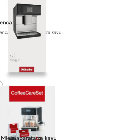
menca
nca s Miele aparata za kavu.
e Miele aparata za kavu