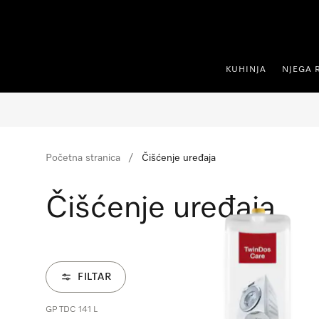
oči na sadržaj
KUHINJA
NJEGA 
Početna stranica
Čišćenje uređaja
Čišćenje uređaja
FILTAR
GP TDC 141 L