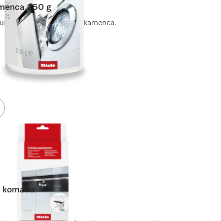
amenca 250 g
e rublja od štetnih naslaga kamenca.
 6 komada