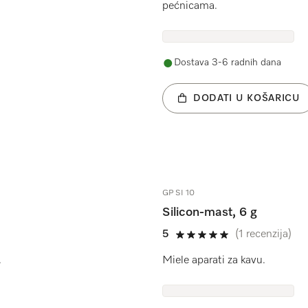
pećnicama.
Dostava 3-6 radnih dana
DODATI U KOŠARICU
GP SI 10
Silicon-mast, 6 g
5
(1 recenzija)
5 od 5
.
Miele aparati za kavu.