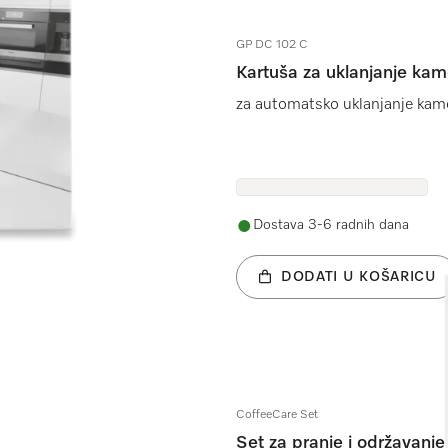
GP DC 102 C
Kartuša za uklanjanje ka
za automatsko uklanjanje kame
Dostava 3-6 radnih dana
DODATI U KOŠARICU
CoffeeCare Set
Set za pranje i održavanj