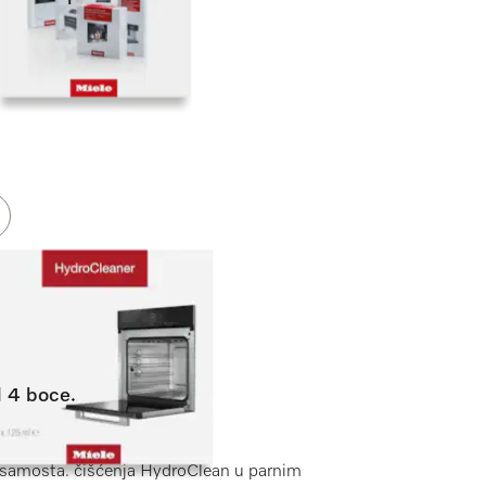
 4 boce.
u samosta. čišćenja HydroClean u parnim