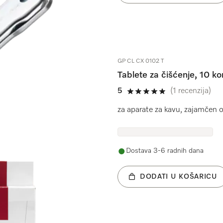
GP CL CX 0102 T
Tablete za čišćenje, 10 
5
(1 recenzija)
5 od 5
za aparate za kavu, zajamčen ok
Dostava 3-6 radnih dana
DODATI U KOŠARICU