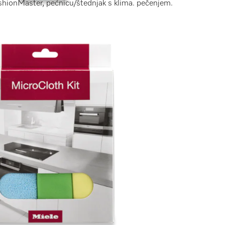
ashionMaster, pećnicu/štednjak s klima. pečenjem.
i sigurnu primjenu.