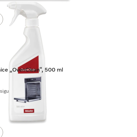
nice „OvenClean“, 500 ml
i sigurnu primjenu.