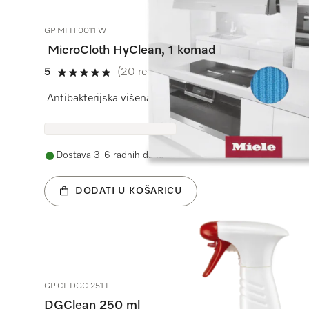
GP MI H 0011 W
MicroCloth HyClean, 1 komad
5
(20 recenzije)
5 od 5
Antibakterijska višenamjenska krpa za više higijene.
Dostava 3-6 radnih dana
DODATI U KOŠARICU
GP CL DGC 251 L
DGClean 250 ml