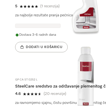
5
(1 recenzija)
5 od 5
za najbolje rezultate pranja pećnica s parom.
Dostava 3-6 radnih dana
DODATI U KOŠARICU
GP CA ST 0252 L
SteelCare sredstvo za održavanje plemenitog č
4.6
(20 recenzije)
4.6 od 5
za ravnomjerno sjajnu, čistu površinu od plemenitog če