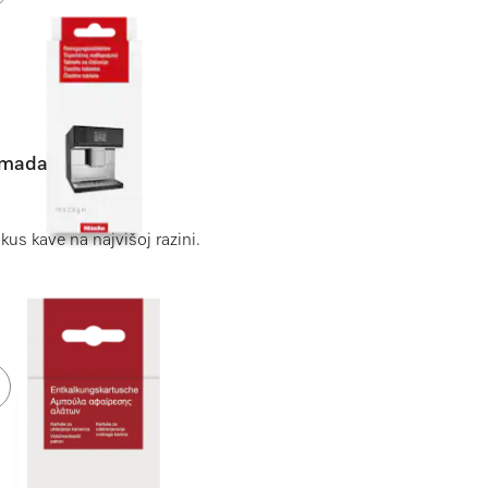
komada
us kave na najvišoj razini.