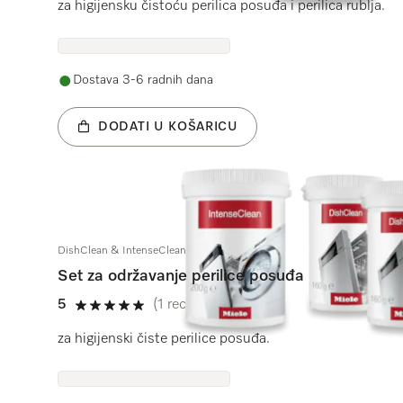
za higijensku čistoću perilica posuđa i perilica rublja.
Dostava 3-6 radnih dana
DODATI U KOŠARICU
DishClean & IntenseClean Set
Set za održavanje perilice posuđa
5
(1 recenzija)
5 od 5
za higijenski čiste perilice posuđa.