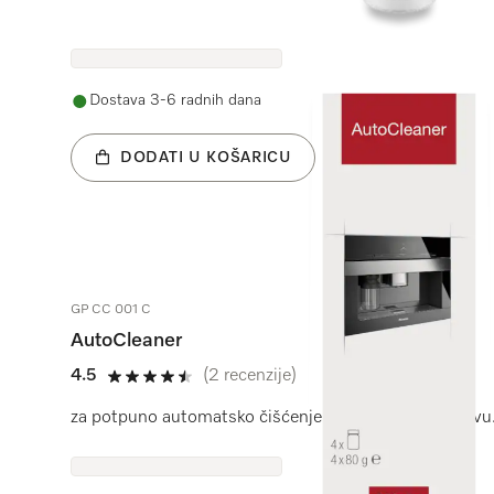
Dostava 3-6 radnih dana
DODATI U KOŠARICU
GP CC 001 C
AutoCleaner
4.5
(2 recenzije)
4.5 od 5
za potpuno automatsko čišćenje Miele aparata za kavu