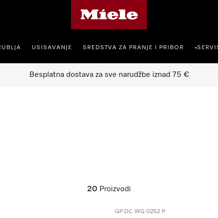
Miele početna stranica
RUBLJA
USISAVANJE
SREDSTVA ZA PRANJE I PRIBOR
SERVI
•
Besplatna dostava za sve narudžbe iznad 75 €
20
Proizvodi
GP DC WG 0252 P