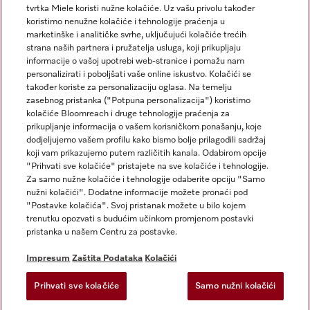
tvrtka Miele koristi nužne kolačiće. Uz vašu privolu također
koristimo nenužne kolačiće i tehnologije praćenja u
marketinške i analitičke svrhe, uključujući kolačiće trećih
strana naših partnera i pružatelja usluga, koji prikupljaju
informacije o vašoj upotrebi web-stranice i pomažu nam
personalizirati i poboljšati vaše online iskustvo. Kolačići se
Miele na Instagramu
Miele na Facebooku
također koriste za personalizaciju oglasa. Na temelju
zasebnog pristanka ("Potpuna personalizacija") koristimo
kolačiće Bloomreach i druge tehnologije praćenja za
prikupljanje informacija o vašem korisničkom ponašanju, koje
dodjeljujemo vašem profilu kako bismo bolje prilagodili sadržaj
koji vam prikazujemo putem različitih kanala. Odabirom opcije
Impresum
"Prihvati sve kolačiće" pristajete na sve kolačiće i tehnologije.
Za samo nužne kolačiće i tehnologije odaberite opciju "Samo
Opći uvjeti
nužni kolačići". Dodatne informacije možete pronaći pod
Zaštita podataka
"Postavke kolačića". Svoj pristanak možete u bilo kojem
trenutku opozvati s budućim učinkom promjenom postavki
Uvjeti Korištenja
pristanka u našem Centru za postavke.
Izjava o pristupačnosti
Zakon o digitalnim uslugama
Impresum
Zaštita Podataka
Kolačići
Obrazac za odustanak
Prihvati sve kolačiće
Samo nužni kolačići
Postavke kolačića