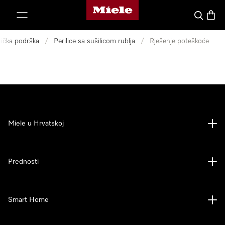
Miele početna stranica
oči na sadržaj
Pretraga
Košari
nička podrška
/
Perilice sa sušilicom rublja
/
Rješenje poteškoće
Miele u Hrvatskoj
Prednosti
Smart Home