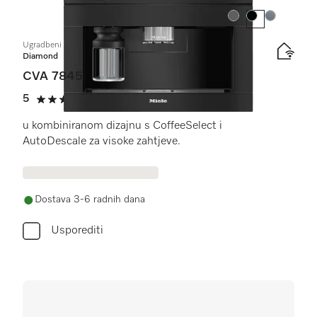
Boja:
Boja:
Boja:
Ugradbeni aparat za kavu s DirectWater
Diamond
CVA 7845
5
(4 recenzije)
5 od 5
u kombiniranom dizajnu s CoffeeSelect i
AutoDescale za visoke zahtjeve.
Dostava 3-6 radnih dana
Usporediti