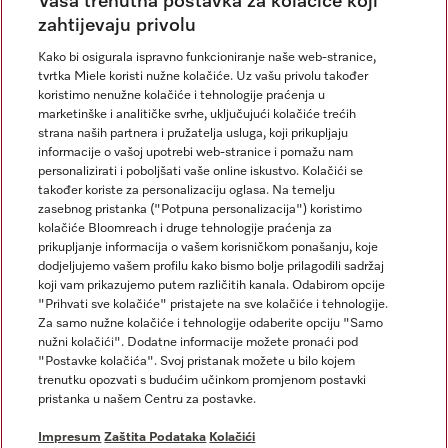
Newsletter
Vaša trenutna postavka za kolačiće koji
zahtijevaju privolu
Kako bi osigurala ispravno funkcioniranje naše web-stranice,
tvrtka Miele koristi nužne kolačiće. Uz vašu privolu također
koristimo nenužne kolačiće i tehnologije praćenja u
marketinške i analitičke svrhe, uključujući kolačiće trećih
strana naših partnera i pružatelja usluga, koji prikupljaju
informacije o vašoj upotrebi web-stranice i pomažu nam
personalizirati i poboljšati vaše online iskustvo. Kolačići se
Miele na Instagramu
Miele na Facebooku
također koriste za personalizaciju oglasa. Na temelju
zasebnog pristanka ("Potpuna personalizacija") koristimo
kolačiće Bloomreach i druge tehnologije praćenja za
prikupljanje informacija o vašem korisničkom ponašanju, koje
dodjeljujemo vašem profilu kako bismo bolje prilagodili sadržaj
koji vam prikazujemo putem različitih kanala. Odabirom opcije
Impresum
"Prihvati sve kolačiće" pristajete na sve kolačiće i tehnologije.
Za samo nužne kolačiće i tehnologije odaberite opciju "Samo
Opći uvjeti
nužni kolačići". Dodatne informacije možete pronaći pod
Zaštita podataka
"Postavke kolačića". Svoj pristanak možete u bilo kojem
trenutku opozvati s budućim učinkom promjenom postavki
Uvjeti Korištenja
pristanka u našem Centru za postavke.
Izjava o pristupačnosti
Zakon o digitalnim uslugama
Impresum
Zaštita Podataka
Kolačići