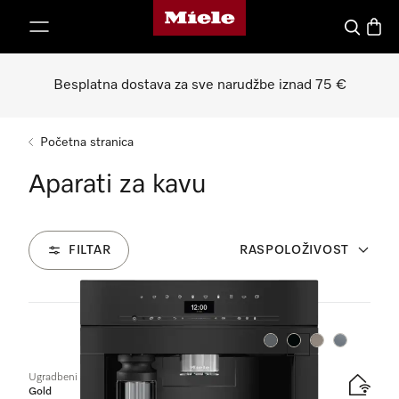
Miele početna stranica
oči na sadržaj
Pretraga
Košari
Besplatna dostava za sve narudžbe iznad 75 €
Početna stranica
Aparati za kavu
FILTAR
RASPOLOŽIVOST
2
Proizvodi
Boja:
Boja:
Boja:
Boja:
Ugradbeni aparat za kavu
Gold