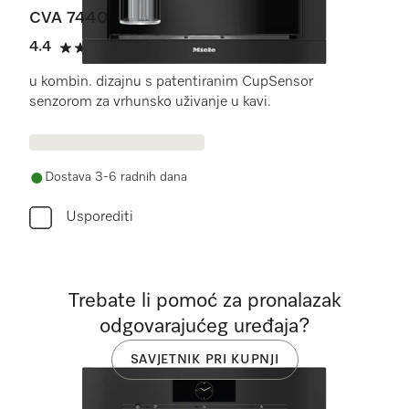
CVA 7440
4.4
(7 recenzije)
4.4 od 5
u kombin. dizajnu s patentiranim CupSensor
senzorom za vrhunsko uživanje u kavi.
Dostava 3-6 radnih dana
Usporediti
Trebate li pomoć za pronalazak
odgovarajućeg uređaja?
SAVJETNIK PRI KUPNJI