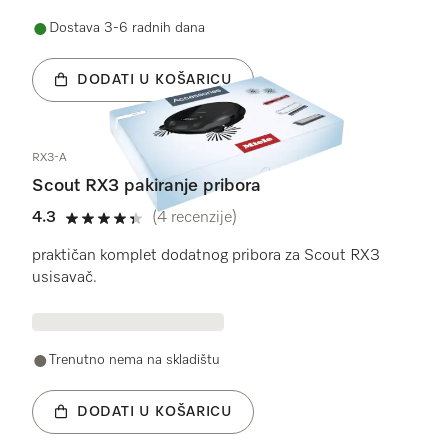
Dostava 3-6 radnih dana
DODATI U KOŠARICU
RX3-A
Scout RX3 pakiranje pribora
4.3
(4 recenzije)
4.3 od 5
praktičan komplet dodatnog pribora za Scout RX3
usisavač.
Trenutno nema na skladištu
DODATI U KOŠARICU