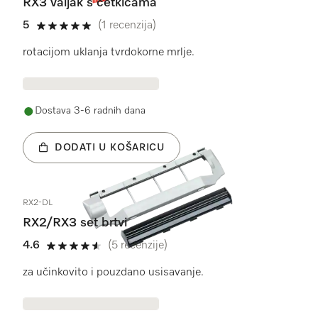
RX3 valjak s četkicama
5
(1 recenzija)
5 od 5
rotacijom uklanja tvrdokorne mrlje.
Dostava 3-6 radnih dana
DODATI U KOŠARICU
RX2-DL
RX2/RX3 set brtvi
4.6
(5 recenzije)
4.6 od 5
za učinkovito i pouzdano usisavanje.