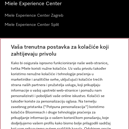
Miele Experience Center
Miele Experience Center Zagreb
Miele Experience Center Split
Newsletter
Vaša trenutna postavka za kolačiće koji
zahtijevaju privolu
Kako bi osigurala ispravno funkcioniranje naše web-stranice,
tvrtka Miele koristi nužne kolačiće. Uz vašu privolu također
koristimo nenužne kolačiće i tehnologije praćenja u
marketinške i analitičke svrhe, uključujući kolačiće trećih
strana naših partnera i pružatelja usluga, koji prikupljaju
informacije o vašoj upotrebi web-stranice i pomažu nam
personalizirati i poboljšati vaše online iskustvo. Kolačići se
Miele na Instagramu
Miele na Facebooku
također koriste za personalizaciju oglasa. Na temelju
zasebnog pristanka ("Potpuna personalizacija") koristimo
kolačiće Bloomreach i druge tehnologije praćenja za
prikupljanje informacija o vašem korisničkom ponašanju, koje
dodjeljujemo vašem profilu kako bismo bolje prilagodili sadržaj
koji vam prikazujemo putem različitih kanala. Odabirom opcije