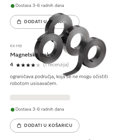
Dostava 3-6 radnih dana
DODATI U KOŠARICU
RX-MB
Magnetska traka
4
(1 recenzija)
4 od 5
ograničava područja, koja se ne mogu očistiti
robotom usisavačem.
Dostava 3-6 radnih dana
DODATI U KOŠARICU