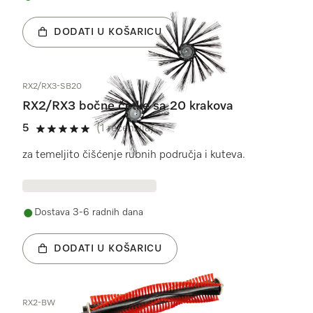
DODATI U KOŠARICU
RX2/RX3-SB20
RX2/RX3 bočne četke sa 20 krakova
5
(1 recenzija)
5 od 5
za temeljito čišćenje rubnih područja i kuteva.
Dostava 3-6 radnih dana
DODATI U KOŠARICU
RX2-BW