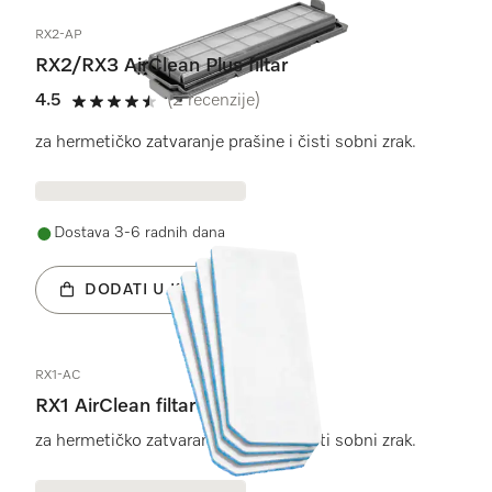
RX2-AP
RX2/RX3 AirClean Plus filtar
4.5
(2 recenzije)
4.5 od 5
za hermetičko zatvaranje prašine i čisti sobni zrak.
Dostava 3-6 radnih dana
DODATI U KOŠARICU
RX1-AC
RX1 AirClean filtar
za hermetičko zatvaranje prašine i čisti sobni zrak.