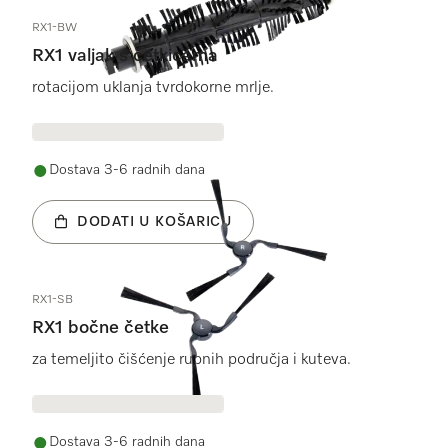
RX1-BW
RX1 valjak s četkicama
rotacijom uklanja tvrdokorne mrlje.
Dostava 3-6 radnih dana
DODATI U KOŠARICU
RX1-SB
RX1 bočne četke
za temeljito čišćenje rubnih područja i kuteva.
Dostava 3-6 radnih dana