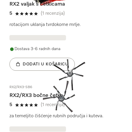
RX2 valjak s četkicama
5
(1 recenzija)
5 od 5
rotacijom uklanja tvrdokorne mrlje.
Dostava 3-6 radnih dana
DODATI U KOŠARICU
RX2/RX3-SB6
RX2/RX3 bočne četke
5
(1 recenzija)
5 od 5
za temeljito čišćenje rubnih područja i kuteva.