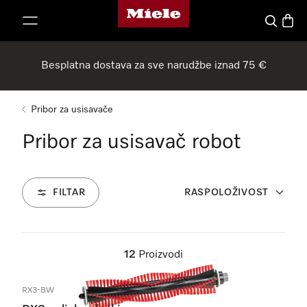
Miele početna stranica
oči na sadržaj
Pretraga
Košari
Besplatna dostava za sve narudžbe iznad 75 €
Pribor za usisavače
Pribor za usisavač robot
FILTAR
RASPOLOŽIVOST
12
Proizvodi
RX3-BW