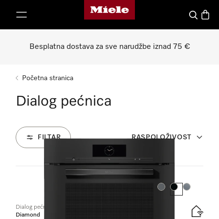
Miele početna stranica
oči na sadržaj
Pretraga
Košari
Besplatna dostava za sve narudžbe iznad 75 €
Početna stranica
Dialog pećnica
FILTAR
RASPOLOŽIVOST
1
Proizvodi
Boja:
Boja:
Boja:
Dialog pećnica
Diamond