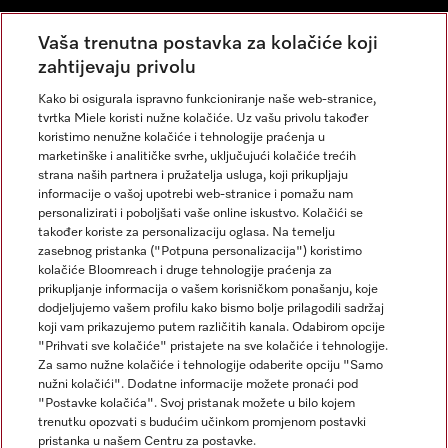
Newsletter
Vaša trenutna postavka za kolačiće koji
zahtijevaju privolu
Kako bi osigurala ispravno funkcioniranje naše web-stranice,
tvrtka Miele koristi nužne kolačiće. Uz vašu privolu također
koristimo nenužne kolačiće i tehnologije praćenja u
marketinške i analitičke svrhe, uključujući kolačiće trećih
strana naših partnera i pružatelja usluga, koji prikupljaju
informacije o vašoj upotrebi web-stranice i pomažu nam
personalizirati i poboljšati vaše online iskustvo. Kolačići se
Miele na Instagramu
Miele na Facebooku
također koriste za personalizaciju oglasa. Na temelju
zasebnog pristanka ("Potpuna personalizacija") koristimo
kolačiće Bloomreach i druge tehnologije praćenja za
prikupljanje informacija o vašem korisničkom ponašanju, koje
dodjeljujemo vašem profilu kako bismo bolje prilagodili sadržaj
koji vam prikazujemo putem različitih kanala. Odabirom opcije
Impresum
"Prihvati sve kolačiće" pristajete na sve kolačiće i tehnologije.
Za samo nužne kolačiće i tehnologije odaberite opciju "Samo
Opći uvjeti
nužni kolačići". Dodatne informacije možete pronaći pod
Zaštita podataka
"Postavke kolačića". Svoj pristanak možete u bilo kojem
trenutku opozvati s budućim učinkom promjenom postavki
Uvjeti Korištenja
pristanka u našem Centru za postavke.