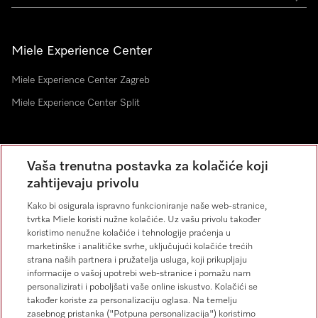
Miele Experience Center
Miele Experience Center Zagreb
Miele Experience Center Split
Newsletter
Vaša trenutna postavka za kolačiće koji
zahtijevaju privolu
Kako bi osigurala ispravno funkcioniranje naše web-stranice,
tvrtka Miele koristi nužne kolačiće. Uz vašu privolu također
koristimo nenužne kolačiće i tehnologije praćenja u
marketinške i analitičke svrhe, uključujući kolačiće trećih
strana naših partnera i pružatelja usluga, koji prikupljaju
Miele na Instagramu
Miele na Facebooku
informacije o vašoj upotrebi web-stranice i pomažu nam
personalizirati i poboljšati vaše online iskustvo. Kolačići se
također koriste za personalizaciju oglasa. Na temelju
zasebnog pristanka ("Potpuna personalizacija") koristimo