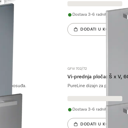
Dostava 3-6 radnih dana
DODATI U KOŠARICU
GFVi 702/72
Vi-prednja ploča: Š x V, 
rilice posuđa.
PureLine dizajn za potpuno int
Dostava 3-6 radnih dana
DODATI U KOŠARICU