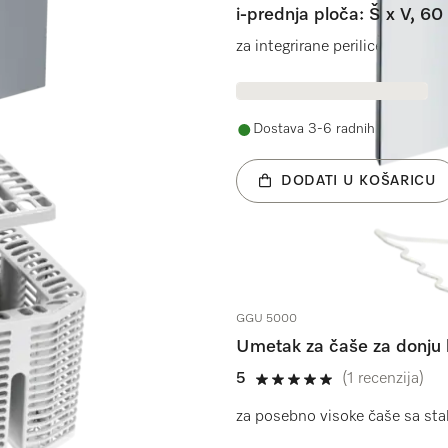
i-prednja ploča: Š x V, 60
za integrirane perilice posuđa.
Dostava 3-6 radnih dana
DODATI U KOŠARICU
GGU 5000
Umetak za čaše za donju
5
(1 recenzija)
5 od 5
za posebno visoke čaše sa sta