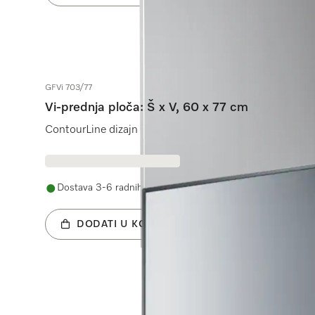
GFVi 703/77
Vi-prednja ploča: Š x V, 60 x 77 cm
ContourLine dizajn za potpuno integrirane perilice pos
Dostava 3-6 radnih dana
DODATI U KOŠARICU