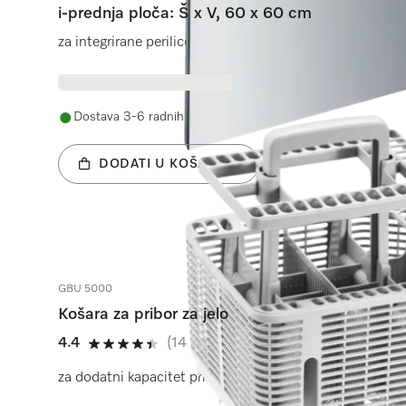
i-prednja ploča: Š x V, 60 x 60 cm
za integrirane perilice posuđa.
Dostava 3-6 radnih dana
DODATI U KOŠARICU
GBU 5000
Košara za pribor za jelo
4.4
(14 recenzije)
4.4 od 5
za dodatni kapacitet pribora za jelo u donjoj košari.