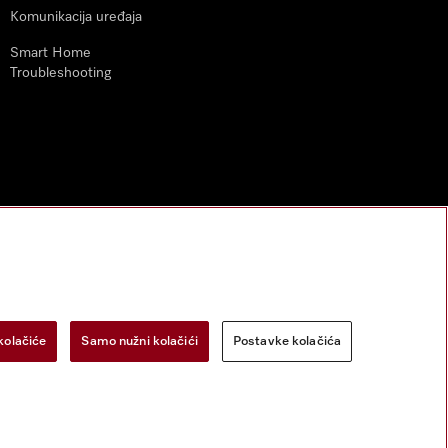
Komunikacija uređaja
Smart Home
Troubleshooting
kolačiće
Samo nužni kolačići
Postavke kolačića
zac za odustanak
Postavke kolačića
Miele na Instagramu
Miele na Face