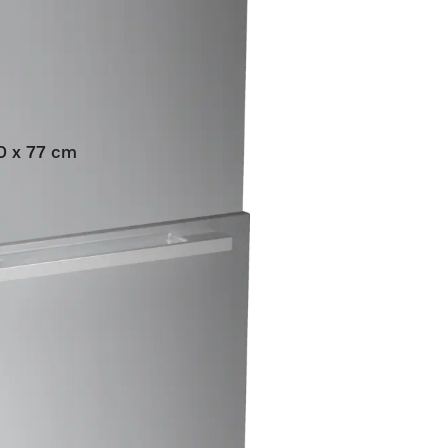
60 x 77 cm
egrirane perilice posuđa.