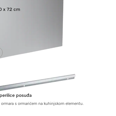
60 x 72 cm
integrirane perilice posuđa.
perilice posuđa
g ormara s ormarićem na kuhinjskom elementu.