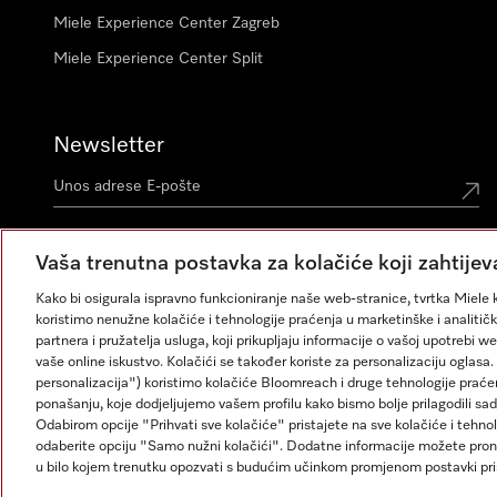
Miele Experience Center Zagreb
Miele Experience Center Split
Newsletter
Vaša trenutna postavka za kolačiće koji zahtijev
Kako bi osigurala ispravno funkcioniranje naše web-stranice, tvrtka Miele k
koristimo nenužne kolačiće i tehnologije praćenja u marketinške i analitičk
partnera i pružatelja usluga, koji prikupljaju informacije o vašoj upotrebi w
vaše online iskustvo. Kolačići se također koriste za personalizaciju ogla
personalizacija") koristimo kolačiće Bloomreach i druge tehnologije praće
ponašanju, koje dodjeljujemo vašem profilu kako bismo bolje prilagodili sad
Odabirom opcije "Prihvati sve kolačiće" pristajete na sve kolačiće i tehno
odaberite opciju "Samo nužni kolačići". Dodatne informacije možete pron
Impresum
Opći uvjeti
Zaštita podataka
Uvjeti Korišt
u bilo kojem trenutku opozvati s budućim učinkom promjenom postavki pr