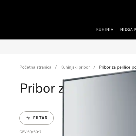
oči na sadržaj
KUHINJA
NJEGA 
Početna stranica
Kuhinjski pribor
Pribor za perilice 
Pribor za perilice p
FILTAR
GFV 60/60-7