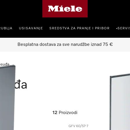
Miele početna stranica
RUBLJA
USISAVANJE
SREDSTVA ZA PRANJE I PRIBOR
SERVI
•
Besplatna dostava za sve narudžbe iznad 75 €
posuđa
osuđa
12
Proizvodi
GFV 60/57-7