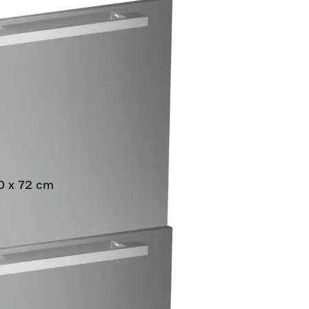
60 x 72 cm
egrirane perilice posuđa.