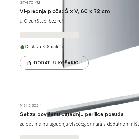
GFVi 701/72
Vi-prednja ploča: Š x V, 60 x 72 cm
u CleanSteel bez ručke i rupe za potpuno integrirane pe
Dostava 3-6 radnih dana
DODATI U KOŠARICU
MSHE 602-1
Set za povišenu ugradnju perilice posuđa
za optimalnu ugradnju visećeg ormara s dodatnom niš