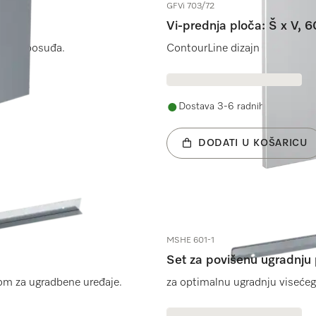
GFVi 703/72
Vi-prednja ploča: Š x V, 
rilice posuđa.
ContourLine dizajn za potpuno 
Dostava 3-6 radnih dana
DODATI U KOŠARICU
MSHE 601-1
Set za povišenu ugradnju 
om za ugradbene uređaje.
za optimalnu ugradnju viseće