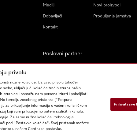
Mediji
Novi proizvodi
Dobavljači
Produljenje jamstva
Kontakt
Poslovni partner
Miele Professional
aju privolu
Arhitekti & Izvođači
oristi nužne kolačiće. Uz vašu privolu također
građevinskih radova
e svrhe, uključujući kolačiće trećih strana naših
eb-stranice i pomažu nam personalizirati i poboljšati
sa. Na temelju zasebnog pristanka ("Potpuna
Prihvati sve 
nja za prikupljanje informacija o vašem korisničkom
ržaj koji vam prikazujemo putem različitih kanala.
logije. Za samo nužne kolačiće i tehnologije
aći pod "Postavke kolačića". Svoj pristanak možete
enja
Izjava o pristupačnosti
Zakon o digitalnim uslugama
Obra
istanka u našem Centru za postavke.