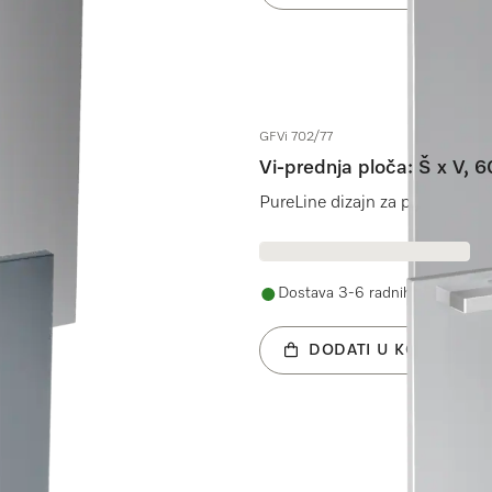
GFVi 702/77
Vi-prednja ploča: Š x V, 
uđa.
PureLine dizajn za potpuno int
Dostava 3-6 radnih dana
DODATI U KOŠARICU