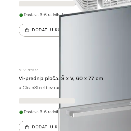
Dostava 3-6 radnih dana
DODATI U KOŠARICU
GFVi 701/77
Vi-prednja ploča: Š x V, 60 x 77 cm
u CleanSteel bez ručke i rupe za potpuno integrirane pe
Dostava 3-6 radnih dana
DODATI U KOŠARICU