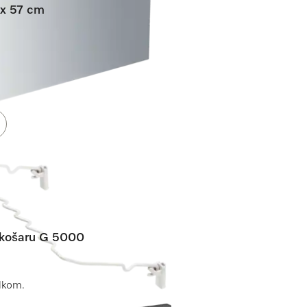
 x 57 cm
 košaru G 5000
lkom.