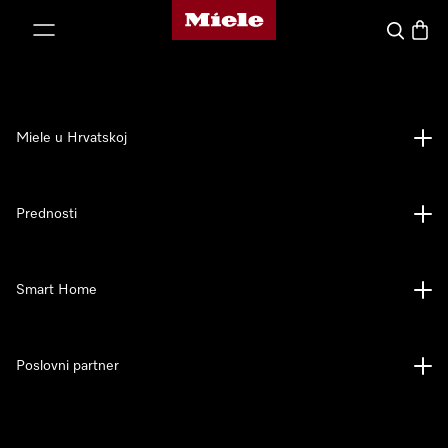
Miele početna stranica
oči na sadržaj
Pretraga
Košari
Miele u Hrvatskoj
Prednosti
Smart Home
Poslovni partner