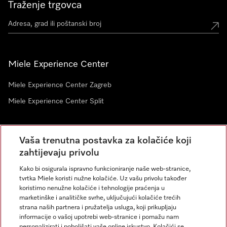
Traženje trgovca
Miele Experience Center
Miele Experience Center Zagreb
Miele Experience Center Split
Newsletter
Vaša trenutna postavka za kolačiće koji
zahtijevaju privolu
Kako bi osigurala ispravno funkcioniranje naše web-stranice,
tvrtka Miele koristi nužne kolačiće. Uz vašu privolu također
koristimo nenužne kolačiće i tehnologije praćenja u
marketinške i analitičke svrhe, uključujući kolačiće trećih
strana naših partnera i pružatelja usluga, koji prikupljaju
informacije o vašoj upotrebi web-stranice i pomažu nam
personalizirati i poboljšati vaše online iskustvo. Kolačići se