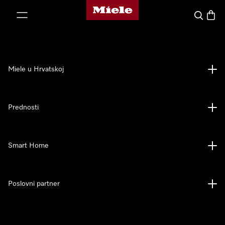
Miele početna stranica
oči na sadržaj
Pretraga
Košari
Miele u Hrvatskoj
Prednosti
Smart Home
Poslovni partner