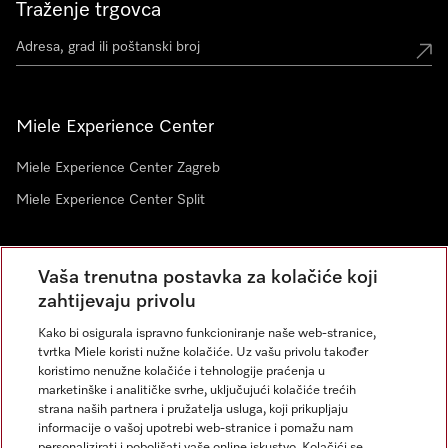
Traženje trgovca
Miele Experience Center
Miele Experience Center Zagreb
Miele Experience Center Split
Newsletter
Vaša trenutna postavka za kolačiće koji
zahtijevaju privolu
Kako bi osigurala ispravno funkcioniranje naše web-stranice,
tvrtka Miele koristi nužne kolačiće. Uz vašu privolu također
koristimo nenužne kolačiće i tehnologije praćenja u
marketinške i analitičke svrhe, uključujući kolačiće trećih
strana naših partnera i pružatelja usluga, koji prikupljaju
informacije o vašoj upotrebi web-stranice i pomažu nam
personalizirati i poboljšati vaše online iskustvo. Kolačići se