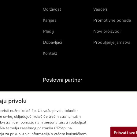
Održivost
Vaučeri
Karijera
Promotivne ponude
Mediji
Novi proizvodi
Dobavljači
Produljenje jamstva
Kontakt
Poslovni partner
Miele Professional
aju privolu
Arhitekti & Izvođači
oristi nužne kolačiće. Uz vašu privolu također
građevinskih radova
e svrhe, uključujući kolačiće trećih strana naših
eb-stranice i pomažu nam personalizirati i poboljšati
a. Na temelju zasebnog pristanka ("Potpuna
Prihvati sve 
nja za prikupljanje informacija o vašem korisničkom