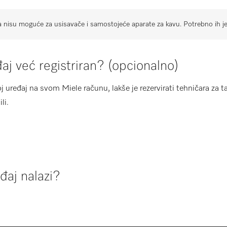
a nisu moguće za usisavače i samostojeće aparate za kavu. Potrebno ih je d
đaj već registriran? (opcionalno)
oj uređaj na svom Miele računu, lakše je rezervirati tehničara za t
li.
đaj nalazi?