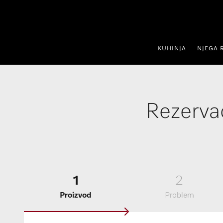
oči na sadržaj
KUHINJA
NJEGA 
Rezervac
1
2
Proizvod
Problem