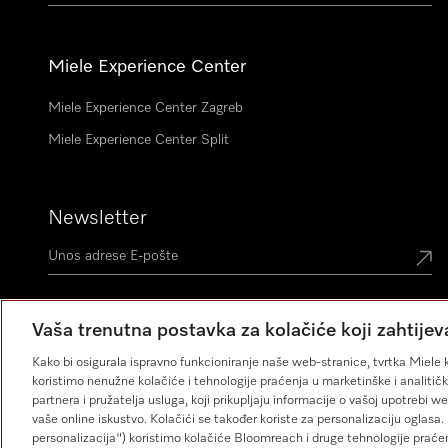
Miele Experience Center
Miele Experience Center Zagreb
Miele Experience Center Split
Newsletter
Vaša trenutna postavka za kolačiće koji zahtijev
Kako bi osigurala ispravno funkcioniranje naše web-stranice, tvrtka Miele k
koristimo nenužne kolačiće i tehnologije praćenja u marketinške i analitičk
partnera i pružatelja usluga, koji prikupljaju informacije o vašoj upotrebi w
vaše online iskustvo. Kolačići se također koriste za personalizaciju oglas
personalizacija") koristimo kolačiće Bloomreach i druge tehnologije praće