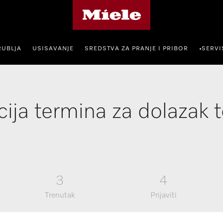
Miele početna stranica
RUBLJA
USISAVANJE
SREDSTVA ZA PRANJE I PRIBOR
SERVI
•
ija termina za dolazak 
3
4
Trenutak
Prijaviti