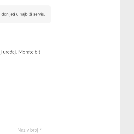
onijeti u najbliži servis.
aj uređaj. Morate biti
Naziv broj *