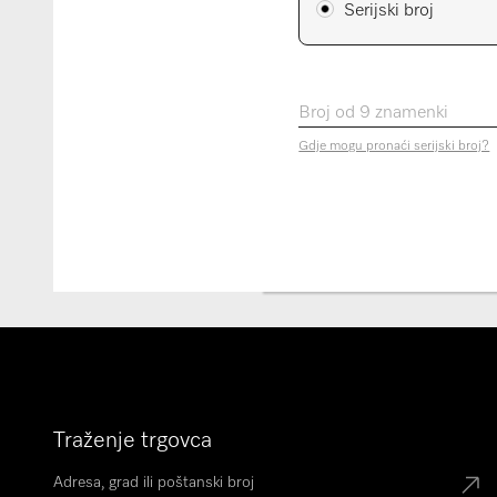
Serijski broj
Broj od 9 znamenki
Gdje mogu pronaći serijski broj?
Traženje trgovca