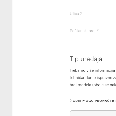
Ulica 2
Poštanski broj *
Tip uređaja
Trebamo više informacija 
tehničar donio ispravne za
broj modela (oboje se nala
GDJE MOGU PRONAĆI B