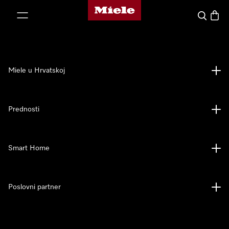
Miele početna stranica
oči na sadržaj
Pretraga
Košari
Miele u Hrvatskoj
Prednosti
Smart Home
Poslovni partner