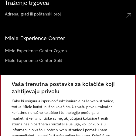
Traženje trgovca
Miele Experience Center
Miele Experience Center Zagreb
Miele Experience Center Split
Newsletter
Vaša trenutna postavka za kolačiće koji
zahtijevaju privolu
Kako bi osigurala ispravno funkcioniranje naše web-stranice,
tvrtka Miele koristi nužne kolačiće. Uz vašu privolu također
koristimo nenužne kolačiće i tehnologije praćenja u
marketinške i analitičke svrhe, uključujući kolačiće trećih
strana naših partnera i pružatelja usluga, koji prikupljaju
informacije o vašoj upotrebi web-stranice i pomažu nam
personalizirati i poboljšati vaše online iskustvo. Kolačići se