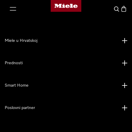
Miele početna stranica
oči na sadržaj
Pretraga
Košari
Miele u Hrvatskoj
Prednosti
Smart Home
Poslovni partner