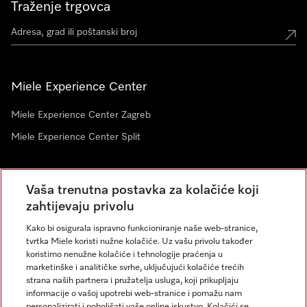
Traženje trgovca
Miele Experience Center
Miele Experience Center Zagreb
Miele Experience Center Split
Newsletter
Vaša trenutna postavka za kolačiće koji
zahtijevaju privolu
Kako bi osigurala ispravno funkcioniranje naše web-stranice,
tvrtka Miele koristi nužne kolačiće. Uz vašu privolu također
koristimo nenužne kolačiće i tehnologije praćenja u
marketinške i analitičke svrhe, uključujući kolačiće trećih
strana naših partnera i pružatelja usluga, koji prikupljaju
informacije o vašoj upotrebi web-stranice i pomažu nam
personalizirati i poboljšati vaše online iskustvo. Kolačići se