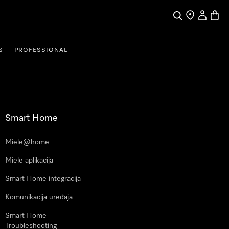
Pretraga
Traženje trgo
Korisnički
Košari
S
PROFESSIONAL
Smart Home
Miele@home
Miele aplikacija
Smart Home integracija
Komunikacija uređaja
Smart Home
Troubleshooting