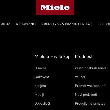
Miele početna stranica
RUBLJA
USISAVANJE
SREDSTVA ZA PRANJE I PRIBOR
SERVI
•
Miele u Hrvatskoj
Prednosti
O nama
Zašto odabrati Miele
Održivost
Vaučeri
Karijera
Promotivne ponude
Mediji
Novi proizvodi
Dobavljači
Produljenje jamstva