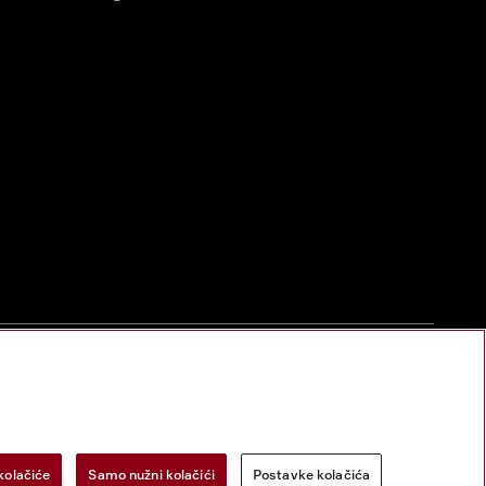
zac za odustanak
Postavke kolačića
Miele na Instagramu
Miele na Face
kolačiće
Samo nužni kolačići
Postavke kolačića