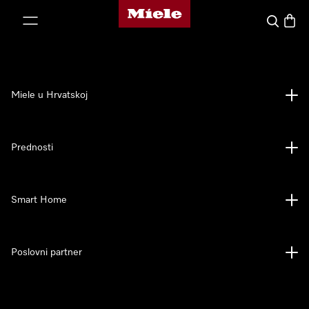
Miele početna stranica
oči na sadržaj
Pretraga
Košari
Miele u Hrvatskoj
Prednosti
Smart Home
Poslovni partner