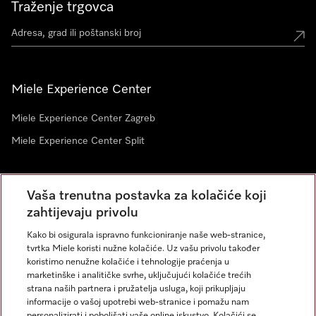
Traženje trgovca
Miele Experience Center
Miele Experience Center Zagreb
Miele Experience Center Split
Newsletter
Vaša trenutna postavka za kolačiće koji
zahtijevaju privolu
Kako bi osigurala ispravno funkcioniranje naše web-stranice,
tvrtka Miele koristi nužne kolačiće. Uz vašu privolu također
koristimo nenužne kolačiće i tehnologije praćenja u
marketinške i analitičke svrhe, uključujući kolačiće trećih
strana naših partnera i pružatelja usluga, koji prikupljaju
informacije o vašoj upotrebi web-stranice i pomažu nam
personalizirati i poboljšati vaše online iskustvo. Kolačići se