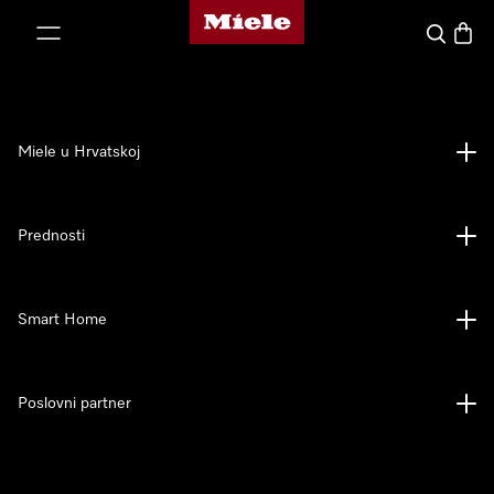
Miele početna stranica
oči na sadržaj
Pretraga
Košari
Miele u Hrvatskoj
Prednosti
Smart Home
Poslovni partner