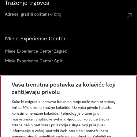
Traženje trgovca
Miele Experience Center
Miele Experience Center Zagreb
Miele Experience Center Split
Newsletter
Vaša trenutna postavka za kolačiće koji
zahtijevaju privolu
Kako bi osigurala ispravno funkcioniranje naše web-stranice,
tvrtka Miele koristi nužne kolačiće. Uz vašu privolu također
koristimo nenužne kolačiće i tehnologije praćenja u
marketinške i analitičke svrhe, uključujući kolačiće trećih
strana naših partnera i pružatelja usluga, koji prikupljaju
informacije o vašoj upotrebi web-stranice i pomažu nam
personalizirati i poboljšati vaše online iskustvo. Kolačići se