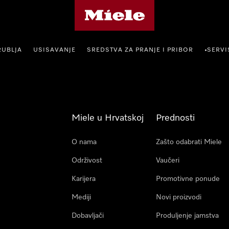
Miele početna stranica
RUBLJA
USISAVANJE
SREDSTVA ZA PRANJE I PRIBOR
SERVI
•
Miele u Hrvatskoj
Prednosti
O nama
Zašto odabrati Miele
Održivost
Vaučeri
Karijera
Promotivne ponude
Mediji
Novi proizvodi
Dobavljači
Produljenje jamstva