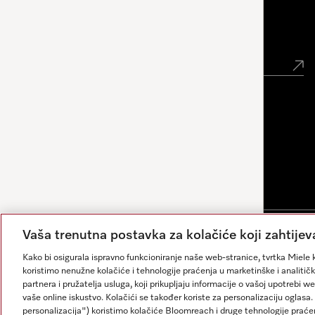
Newsletter
Vaša trenutna postavka za kolačiće koji zahtijev
Impresum
Opći uvjeti
Zaštita podataka
Uvjeti Korišt
Kako bi osigurala ispravno funkcioniranje naše web-stranice, tvrtka Miele k
koristimo nenužne kolačiće i tehnologije praćenja u marketinške i analitičk
partnera i pružatelja usluga, koji prikupljaju informacije o vašoj upotrebi w
vaše online iskustvo. Kolačići se također koriste za personalizaciju ogla
Odgovore generira umjetna inteligencija. Naš asistent
personalizacija") koristimo kolačiće Bloomreach i druge tehnologije praće