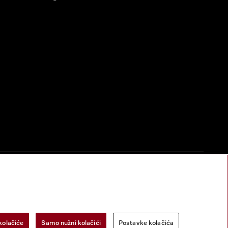
zac za odustanak
Postavke kolačića
Miele na Instagramu
Miele na Face
kolačiće
Samo nužni kolačići
Postavke kolačića