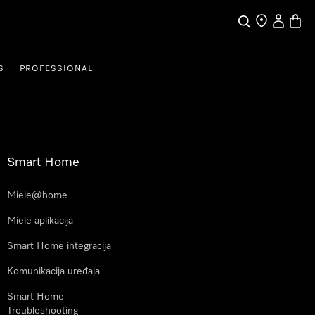
Pretraga
Traženje trgo
Korisnički
Košari
S
PROFESSIONAL
Smart Home
Miele@home
Miele aplikacija
Smart Home integracija
Komunikacija uređaja
Smart Home
Troubleshooting