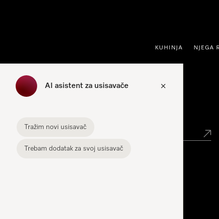
oči na sadržaj
KUHINJA
NJEGA 
AI asistent za usisavače
Traženje trgovca
Tražim novi usisavač
Trebam dodatak za svoj usisavač
Miele Experience Center
Miele Experience Center Zagreb
Miele Experience Center Split