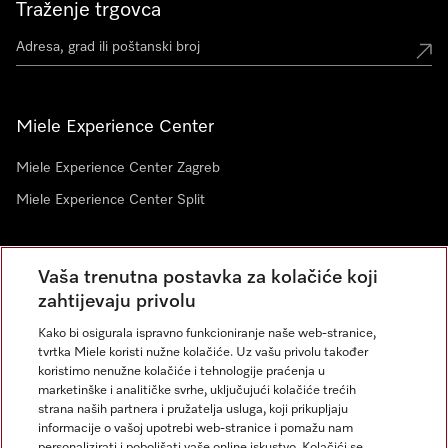
Traženje trgovca
Miele Experience Center
Miele Experience Center Zagreb
Miele Experience Center Split
Newsletter
Vaša trenutna postavka za kolačiće koji
zahtijevaju privolu
Kako bi osigurala ispravno funkcioniranje naše web-stranice,
tvrtka Miele koristi nužne kolačiće. Uz vašu privolu također
koristimo nenužne kolačiće i tehnologije praćenja u
marketinške i analitičke svrhe, uključujući kolačiće trećih
strana naših partnera i pružatelja usluga, koji prikupljaju
informacije o vašoj upotrebi web-stranice i pomažu nam
personalizirati i poboljšati vaše online iskustvo. Kolačići se