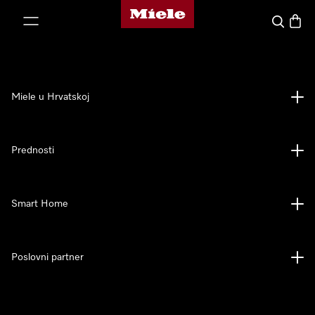
Miele početna stranica
oči na sadržaj
Pretraga
Košari
Miele u Hrvatskoj
Prednosti
Smart Home
Poslovni partner