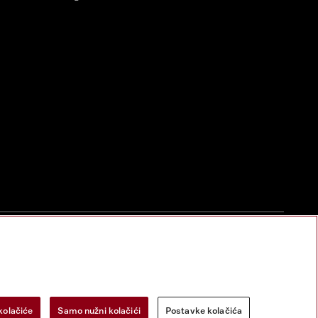
zac za odustanak
Postavke kolačića
Miele na Instagramu
Miele na Face
kolačiće
Samo nužni kolačići
Postavke kolačića