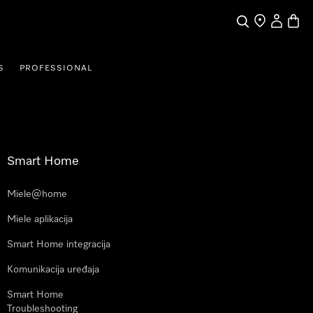
Pretraga
Traženje trgo
Korisnički
Košari
S
PROFESSIONAL
Smart Home
Miele@home
Miele aplikacija
Smart Home integracija
Komunikacija uređaja
Smart Home
Troubleshooting