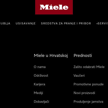
Miele početna stranica
RUBLJA
USISAVANJE
SREDSTVA ZA PRANJE I PRIBOR
SERVI
•
Miele u Hrvatskoj
Prednosti
O nama
Zašto odabrati Miele
Održivost
Vaučeri
Karijera
Promotivne ponude
Mediji
Novi proizvodi
Dobavljači
Produljenje jamstva