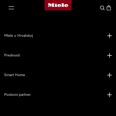
Miele početna stranica
oči na sadržaj
Pretraga
Košari
Miele u Hrvatskoj
Prednosti
Smart Home
Poslovni partner