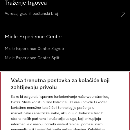
Traženje trgovca
Miele Experience Center
Miele Experience Center Zagreb
Miele Experience Center Split
Newsletter
Vaša trenutna postavka za kolačiće koji
zahtijevaju privolu
Kako bi osigurala ispravno funkcioniranje naše web-stranice,
tvrtka Miele koristi nužne kolačiće. Uz vašu privolu također
koristimo nenužne kolačiće i tehnologije praćenja u
marketinške i analitičke svrhe, uključujući kolačiće trećih
strana naših partnera i pružatelja usluga, koji prikupljaju
informacije o vašoj upotrebi web-stranice i pomažu nam
personalizirati i poboljšati vaše online iskustvo. Kolačići se