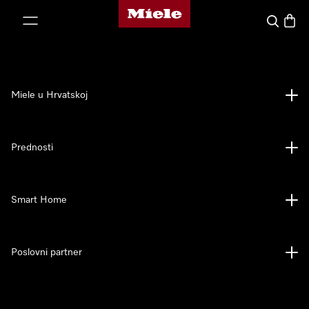
Miele početna stranica
oči na sadržaj
Pretraga
Košari
Miele u Hrvatskoj
Prednosti
Smart Home
Poslovni partner