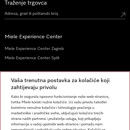
Traženje trgovca
Miele Experience Center
Miele Experience Center Zagreb
Miele Experience Center Split
Newsletter
Vaša trenutna postavka za kolačiće koji
zahtijevaju privolu
Kako bi osigurala ispravno funkcioniranje naše web-stranice,
tvrtka Miele koristi nužne kolačiće. Uz vašu privolu također
koristimo nenužne kolačiće i tehnologije praćenja u
marketinške i analitičke svrhe, uključujući kolačiće trećih
strana naših partnera i pružatelja usluga, koji prikupljaju
informacije o vašoj upotrebi web-stranice i pomažu nam
personalizirati i poboljšati vaše online iskustvo. Kolačići se