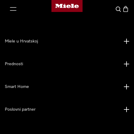
Miele početna stranica
oči na sadržaj
Pretraga
Košari
Miele u Hrvatskoj
Prednosti
Smart Home
Poslovni partner