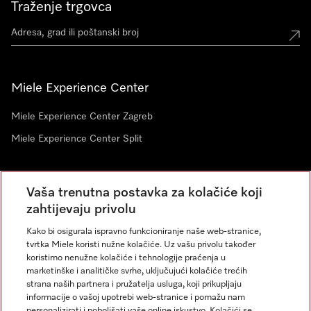
Traženje trgovca
Miele Experience Center
Miele Experience Center Zagreb
Miele Experience Center Split
Newsletter
Vaša trenutna postavka za kolačiće koji
zahtijevaju privolu
Kako bi osigurala ispravno funkcioniranje naše web-stranice,
tvrtka Miele koristi nužne kolačiće. Uz vašu privolu također
koristimo nenužne kolačiće i tehnologije praćenja u
marketinške i analitičke svrhe, uključujući kolačiće trećih
strana naših partnera i pružatelja usluga, koji prikupljaju
informacije o vašoj upotrebi web-stranice i pomažu nam
personalizirati i poboljšati vaše online iskustvo. Kolačići se