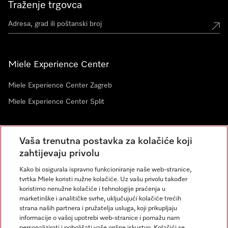
Traženje trgovca
Miele Experience Center
Miele Experience Center Zagreb
Miele Experience Center Split
Newsletter
Vaša trenutna postavka za kolačiće koji
zahtijevaju privolu
Kako bi osigurala ispravno funkcioniranje naše web-stranice,
tvrtka Miele koristi nužne kolačiće. Uz vašu privolu također
koristimo nenužne kolačiće i tehnologije praćenja u
marketinške i analitičke svrhe, uključujući kolačiće trećih
strana naših partnera i pružatelja usluga, koji prikupljaju
informacije o vašoj upotrebi web-stranice i pomažu nam
personalizirati i poboljšati vaše online iskustvo. Kolačići se