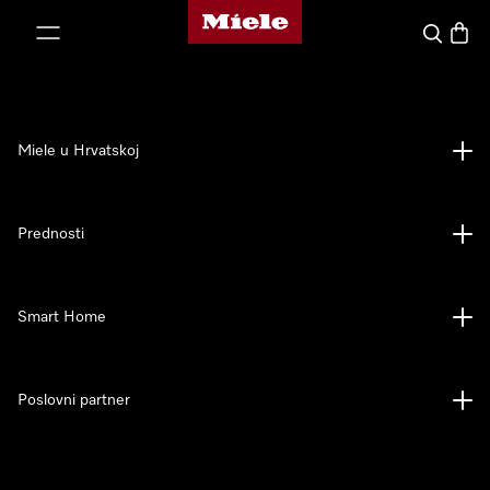
Miele početna stranica
oči na sadržaj
Pretraga
Košari
Miele u Hrvatskoj
Prednosti
Smart Home
Poslovni partner