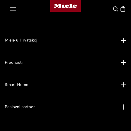
Miele početna stranica
oči na sadržaj
Pretraga
Košari
Miele u Hrvatskoj
Prednosti
Smart Home
Poslovni partner