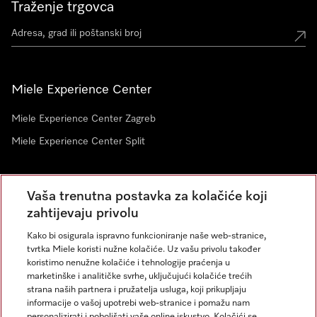
Traženje trgovca
Miele Experience Center
Miele Experience Center Zagreb
Miele Experience Center Split
Newsletter
Vaša trenutna postavka za kolačiće koji
zahtijevaju privolu
Kako bi osigurala ispravno funkcioniranje naše web-stranice,
tvrtka Miele koristi nužne kolačiće. Uz vašu privolu također
koristimo nenužne kolačiće i tehnologije praćenja u
marketinške i analitičke svrhe, uključujući kolačiće trećih
strana naših partnera i pružatelja usluga, koji prikupljaju
informacije o vašoj upotrebi web-stranice i pomažu nam
personalizirati i poboljšati vaše online iskustvo. Kolačići se