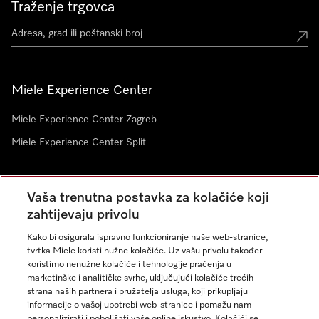
Traženje trgovca
Miele Experience Center
Miele Experience Center Zagreb
Miele Experience Center Split
Newsletter
Vaša trenutna postavka za kolačiće koji
zahtijevaju privolu
Kako bi osigurala ispravno funkcioniranje naše web-stranice,
tvrtka Miele koristi nužne kolačiće. Uz vašu privolu također
koristimo nenužne kolačiće i tehnologije praćenja u
marketinške i analitičke svrhe, uključujući kolačiće trećih
strana naših partnera i pružatelja usluga, koji prikupljaju
informacije o vašoj upotrebi web-stranice i pomažu nam
personalizirati i poboljšati vaše online iskustvo. Kolačići se