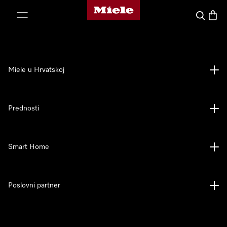
Miele početna stranica
oči na sadržaj
Pretraga
Košari
Miele u Hrvatskoj
Prednosti
Smart Home
Poslovni partner