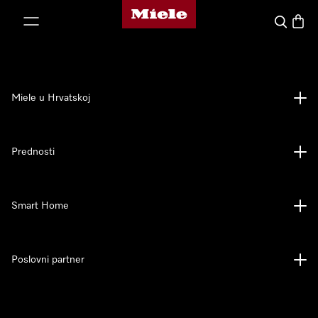
Miele početna stranica
oči na sadržaj
Pretraga
Košari
Miele u Hrvatskoj
Prednosti
Smart Home
Poslovni partner