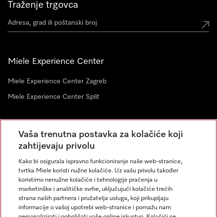
Traženje trgovca
Miele Experience Center
Miele Experience Center Zagreb
Miele Experience Center Split
Newsletter
Vaša trenutna postavka za kolačiće koji
zahtijevaju privolu
Kako bi osigurala ispravno funkcioniranje naše web-stranice,
tvrtka Miele koristi nužne kolačiće. Uz vašu privolu također
koristimo nenužne kolačiće i tehnologije praćenja u
marketinške i analitičke svrhe, uključujući kolačiće trećih
strana naših partnera i pružatelja usluga, koji prikupljaju
informacije o vašoj upotrebi web-stranice i pomažu nam
personalizirati i poboljšati vaše online iskustvo. Kolačići se