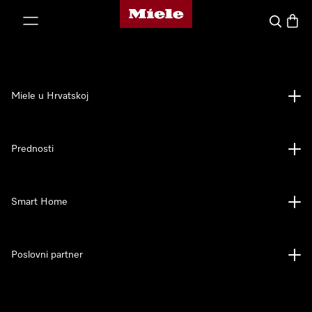
Miele početna stranica
oči na sadržaj
Pretraga
Košari
Miele u Hrvatskoj
Prednosti
Smart Home
Poslovni partner