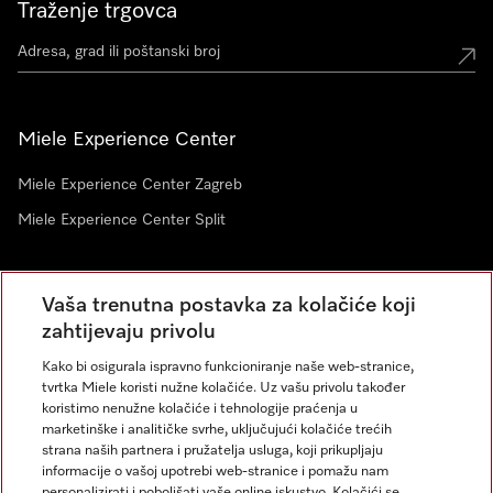
Traženje trgovca
Miele Experience Center
Miele Experience Center Zagreb
Miele Experience Center Split
Newsletter
Vaša trenutna postavka za kolačiće koji
zahtijevaju privolu
Kako bi osigurala ispravno funkcioniranje naše web-stranice,
tvrtka Miele koristi nužne kolačiće. Uz vašu privolu također
koristimo nenužne kolačiće i tehnologije praćenja u
marketinške i analitičke svrhe, uključujući kolačiće trećih
strana naših partnera i pružatelja usluga, koji prikupljaju
informacije o vašoj upotrebi web-stranice i pomažu nam
personalizirati i poboljšati vaše online iskustvo. Kolačići se