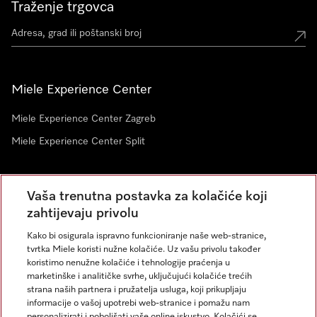
Traženje trgovca
Miele Experience Center
Miele Experience Center Zagreb
Miele Experience Center Split
Newsletter
Vaša trenutna postavka za kolačiće koji
zahtijevaju privolu
Kako bi osigurala ispravno funkcioniranje naše web-stranice,
tvrtka Miele koristi nužne kolačiće. Uz vašu privolu također
koristimo nenužne kolačiće i tehnologije praćenja u
marketinške i analitičke svrhe, uključujući kolačiće trećih
strana naših partnera i pružatelja usluga, koji prikupljaju
informacije o vašoj upotrebi web-stranice i pomažu nam
personalizirati i poboljšati vaše online iskustvo. Kolačići se