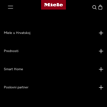
Miele početna stranica
oči na sadržaj
Pretraga
Košari
Miele u Hrvatskoj
Prednosti
Smart Home
Poslovni partner