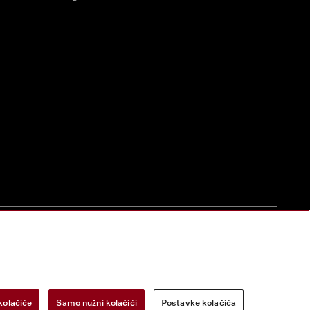
zac za odustanak
Postavke kolačića
Miele na Instagramu
Miele na Face
kolačiće
Samo nužni kolačići
Postavke kolačića