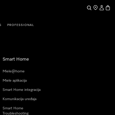
Pretraga
Traženje trgo
Korisnički
Košari
S
PROFESSIONAL
Smart Home
Miele@home
Miele aplikacija
Smart Home integracija
Komunikacija uređaja
Smart Home
Troubleshooting