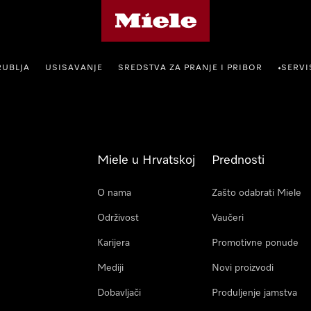
Miele početna stranica
RUBLJA
USISAVANJE
SREDSTVA ZA PRANJE I PRIBOR
SERVI
•
Miele u Hrvatskoj
Prednosti
O nama
Zašto odabrati Miele
Održivost
Vaučeri
Karijera
Promotivne ponude
Mediji
Novi proizvodi
Dobavljači
Produljenje jamstva