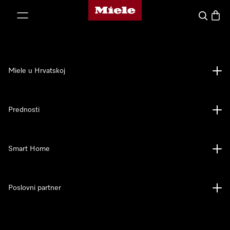
Miele početna stranica
oči na sadržaj
Pretraga
Košari
Miele u Hrvatskoj
Prednosti
Smart Home
Poslovni partner