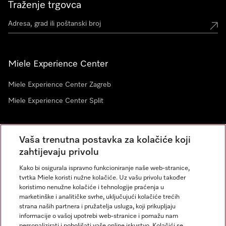
Traženje trgovca
Miele Experience Center
Miele Experience Center Zagreb
Miele Experience Center Split
Newsletter
Vaša trenutna postavka za kolačiće koji
zahtijevaju privolu
Kako bi osigurala ispravno funkcioniranje naše web-stranice,
tvrtka Miele koristi nužne kolačiće. Uz vašu privolu također
koristimo nenužne kolačiće i tehnologije praćenja u
marketinške i analitičke svrhe, uključujući kolačiće trećih
strana naših partnera i pružatelja usluga, koji prikupljaju
informacije o vašoj upotrebi web-stranice i pomažu nam
personalizirati i poboljšati vaše online iskustvo. Kolačići se