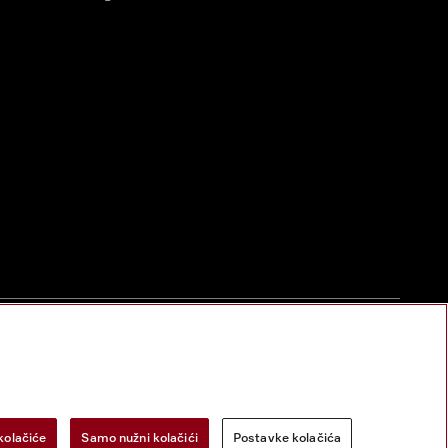
zac za odustanak
Postavke kolačića
Miele na Instagramu
Miele na Face
kolačiće
Samo nužni kolačići
Postavke kolačića