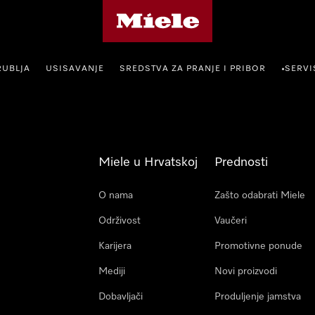
Miele početna stranica
RUBLJA
USISAVANJE
SREDSTVA ZA PRANJE I PRIBOR
SERVI
•
Miele u Hrvatskoj
Prednosti
O nama
Zašto odabrati Miele
Održivost
Vaučeri
Karijera
Promotivne ponude
Mediji
Novi proizvodi
Dobavljači
Produljenje jamstva