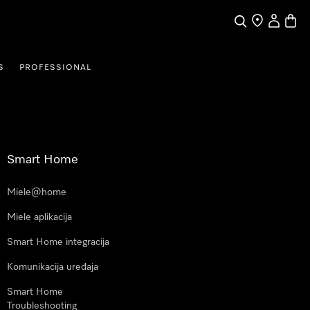
Pretraga
Traženje trgo
Korisnički
Košari
S
PROFESSIONAL
Smart Home
Miele@home
Miele aplikacija
Smart Home integracija
Komunikacija uređaja
Smart Home
Troubleshooting