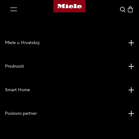
Miele početna stranica
oči na sadržaj
Pretraga
Košari
Miele u Hrvatskoj
Prednosti
Smart Home
Poslovni partner