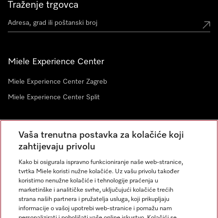
Traženje trgovca
Miele Experience Center
Miele Experience Center Zagreb
Miele Experience Center Split
Newsletter
Vaša trenutna postavka za kolačiće koji
zahtijevaju privolu
Kako bi osigurala ispravno funkcioniranje naše web-stranice,
tvrtka Miele koristi nužne kolačiće. Uz vašu privolu također
koristimo nenužne kolačiće i tehnologije praćenja u
marketinške i analitičke svrhe, uključujući kolačiće trećih
strana naših partnera i pružatelja usluga, koji prikupljaju
informacije o vašoj upotrebi web-stranice i pomažu nam
personalizirati i poboljšati vaše online iskustvo. Kolačići se