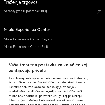
Traženje trgovca
Miele Experience Center
Miele Experience Center Zagreb
Miele Experience Center Split
Newsletter
Vaša trenutna postavka za kolačiće koji
zahtijevaju privolu
Kako bi osigurala ispravno funkcioniranje naše web-stranice,
tvrtka Miele koristi nužne kolačiće. Uz vašu privolu također
koristimo nenužne kolačiće i tehnologije praćenja u
marketinške i analitičke svrhe, uključujući kolačiće trećih
strana naših partnera i pružatelja usluga, koji prikupljaju
informacije o vašoj upotrebi web-stranice i pomažu nam
personalizirati i poboljšati vaše online iskustvo. Kolačići se