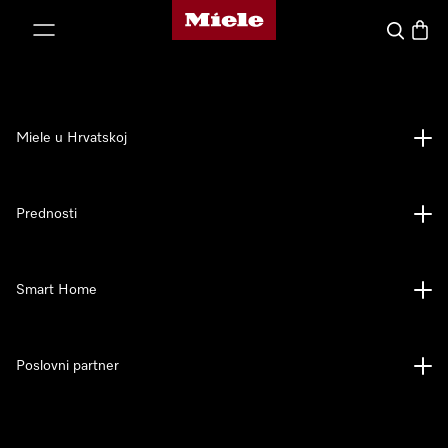
Miele početna stranica
oči na sadržaj
Pretraga
Košari
Miele u Hrvatskoj
Prednosti
Smart Home
Poslovni partner