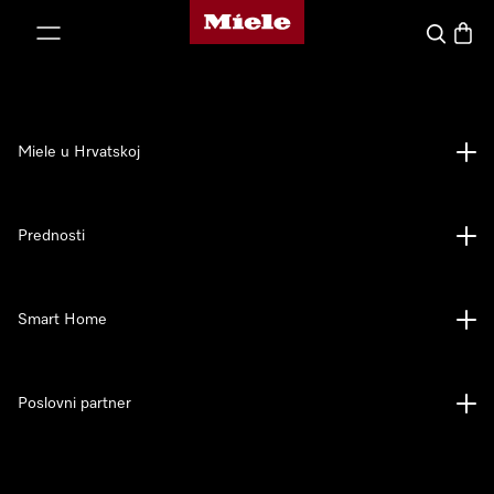
Miele početna stranica
oči na sadržaj
Pretraga
Košari
Miele u Hrvatskoj
Prednosti
Smart Home
Poslovni partner