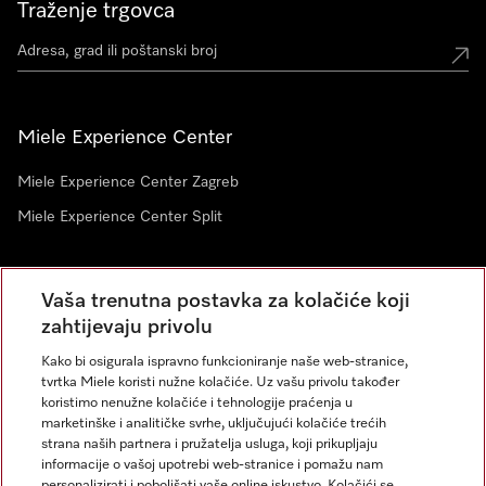
Traženje trgovca
Miele Experience Center
Miele Experience Center Zagreb
Miele Experience Center Split
Newsletter
Vaša trenutna postavka za kolačiće koji
zahtijevaju privolu
Kako bi osigurala ispravno funkcioniranje naše web-stranice,
tvrtka Miele koristi nužne kolačiće. Uz vašu privolu također
koristimo nenužne kolačiće i tehnologije praćenja u
marketinške i analitičke svrhe, uključujući kolačiće trećih
strana naših partnera i pružatelja usluga, koji prikupljaju
informacije o vašoj upotrebi web-stranice i pomažu nam
personalizirati i poboljšati vaše online iskustvo. Kolačići se