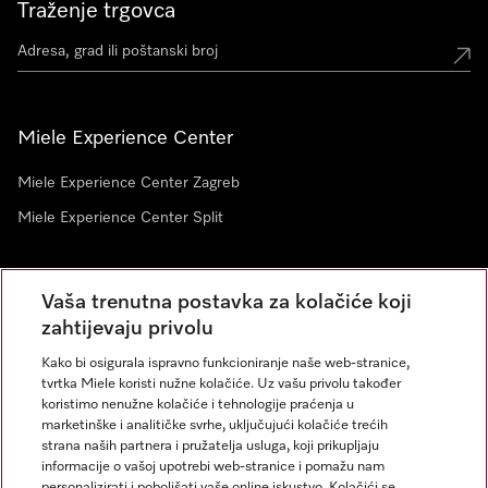
Traženje trgovca
Miele Experience Center
Miele Experience Center Zagreb
Miele Experience Center Split
Newsletter
Vaša trenutna postavka za kolačiće koji
zahtijevaju privolu
Kako bi osigurala ispravno funkcioniranje naše web-stranice,
tvrtka Miele koristi nužne kolačiće. Uz vašu privolu također
koristimo nenužne kolačiće i tehnologije praćenja u
marketinške i analitičke svrhe, uključujući kolačiće trećih
strana naših partnera i pružatelja usluga, koji prikupljaju
informacije o vašoj upotrebi web-stranice i pomažu nam
personalizirati i poboljšati vaše online iskustvo. Kolačići se