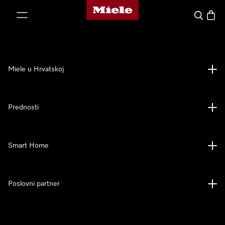
Miele početna stranica
oči na sadržaj
Pretraga
Košari
Miele u Hrvatskoj
Prednosti
Smart Home
Poslovni partner