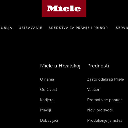
Miele početna stranica
RUBLJA
USISAVANJE
SREDSTVA ZA PRANJE I PRIBOR
SERVI
•
Miele u Hrvatskoj
Prednosti
O nama
Zašto odabrati Miele
Održivost
Vaučeri
Karijera
Promotivne ponude
Mediji
Novi proizvodi
Dobavljači
Produljenje jamstva