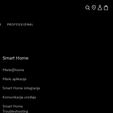
Pretraga
Traženje trgo
Korisnički
Košari
S
PROFESSIONAL
Smart Home
Miele@home
Miele aplikacija
Smart Home integracija
Komunikacija uređaja
Smart Home
Troubleshooting