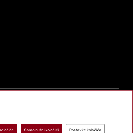
zac za odustanak
Postavke kolačića
Miele na Instagramu
Miele na Face
kolačiće
Samo nužni kolačići
Postavke kolačića