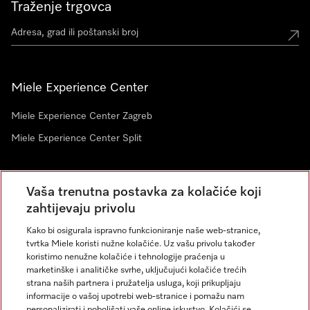
Traženje trgovca
Miele Experience Center
Miele Experience Center Zagreb
Miele Experience Center Split
Newsletter
Vaša trenutna postavka za kolačiće koji
zahtijevaju privolu
Kako bi osigurala ispravno funkcioniranje naše web-stranice,
tvrtka Miele koristi nužne kolačiće. Uz vašu privolu također
koristimo nenužne kolačiće i tehnologije praćenja u
marketinške i analitičke svrhe, uključujući kolačiće trećih
strana naših partnera i pružatelja usluga, koji prikupljaju
informacije o vašoj upotrebi web-stranice i pomažu nam
personalizirati i poboljšati vaše online iskustvo. Kolačići se