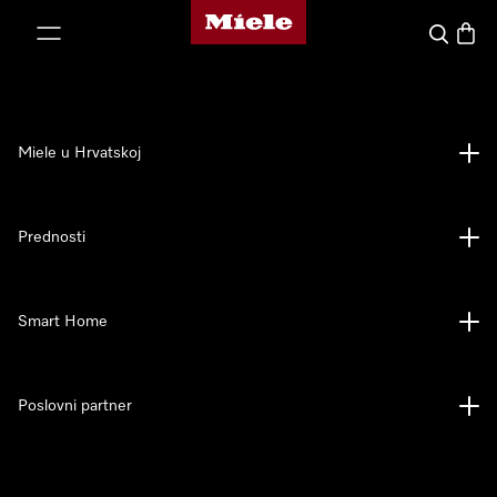
Miele početna stranica
oči na sadržaj
Pretraga
Košari
Miele u Hrvatskoj
Prednosti
Smart Home
Poslovni partner