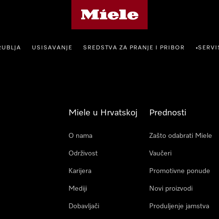
Miele početna stranica
RUBLJA
USISAVANJE
SREDSTVA ZA PRANJE I PRIBOR
SERVI
•
Miele u Hrvatskoj
Prednosti
O nama
Zašto odabrati Miele
Održivost
Vaučeri
Karijera
Promotivne ponude
Mediji
Novi proizvodi
Dobavljači
Produljenje jamstva