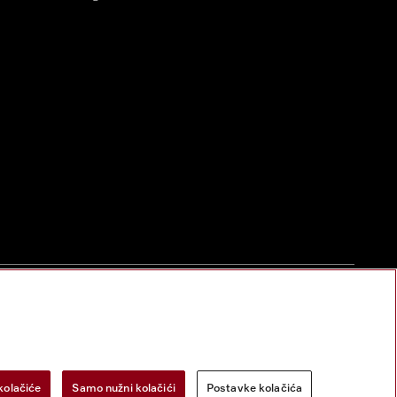
zac za odustanak
Postavke kolačića
Miele na Instagramu
Miele na Face
kolačiće
Samo nužni kolačići
Postavke kolačića