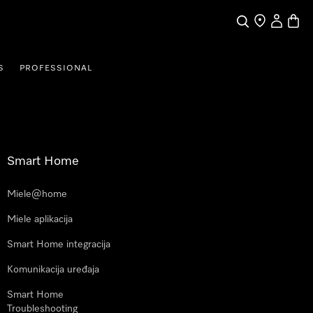
Pretraga
Traženje trgo
Korisnički
Košari
S
PROFESSIONAL
Smart Home
Miele@home
Miele aplikacija
Smart Home integracija
Komunikacija uređaja
Smart Home
Troubleshooting