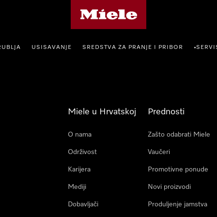
Miele početna stranica
RUBLJA
USISAVANJE
SREDSTVA ZA PRANJE I PRIBOR
SERVI
•
Miele u Hrvatskoj
Prednosti
O nama
Zašto odabrati Miele
Održivost
Vaučeri
Karijera
Promotivne ponude
Mediji
Novi proizvodi
Dobavljači
Produljenje jamstva