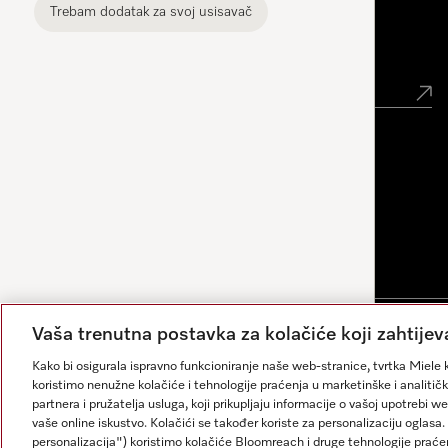
Trebam dodatak za svoj usisavač
Newsletter
Vaša trenutna postavka za kolačiće koji zahtijev
Impresum
Opći uvjeti
Zaštita podataka
Uvjeti Korišt
Kako bi osigurala ispravno funkcioniranje naše web-stranice, tvrtka Miele k
koristimo nenužne kolačiće i tehnologije praćenja u marketinške i analitičk
partnera i pružatelja usluga, koji prikupljaju informacije o vašoj upotrebi w
vaše online iskustvo. Kolačići se također koriste za personalizaciju ogla
Odgovore generira umjetna inteligencija. Naš asistent
personalizacija") koristimo kolačiće Bloomreach i druge tehnologije praće