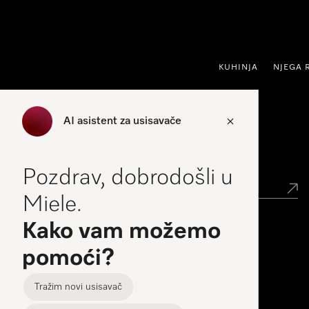
oči na sadržaj
KUHINJA
NJEGA 
AI asistent za usisavače
Traženje trgovca
Pozdrav, dobrodošli u
Miele.
Kako vam možemo
Miele Experience Center
pomoći?
Miele Experience Center Zagreb
Tražim novi usisavač
Miele Experience Center Split