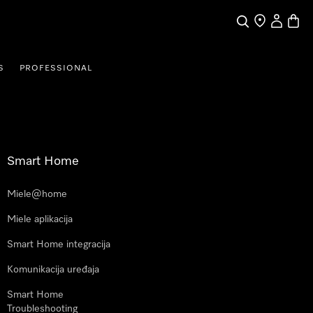
Pretraga
Traženje trgo
Korisnički
Košari
S
PROFESSIONAL
Smart Home
Miele@home
Miele aplikacija
Smart Home integracija
Komunikacija uređaja
Smart Home
Troubleshooting