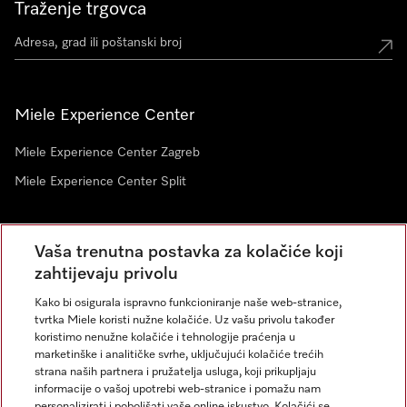
Traženje trgovca
Miele Experience Center
Miele Experience Center Zagreb
Miele Experience Center Split
Newsletter
Vaša trenutna postavka za kolačiće koji
zahtijevaju privolu
Kako bi osigurala ispravno funkcioniranje naše web-stranice,
tvrtka Miele koristi nužne kolačiće. Uz vašu privolu također
koristimo nenužne kolačiće i tehnologije praćenja u
marketinške i analitičke svrhe, uključujući kolačiće trećih
strana naših partnera i pružatelja usluga, koji prikupljaju
informacije o vašoj upotrebi web-stranice i pomažu nam
personalizirati i poboljšati vaše online iskustvo. Kolačići se