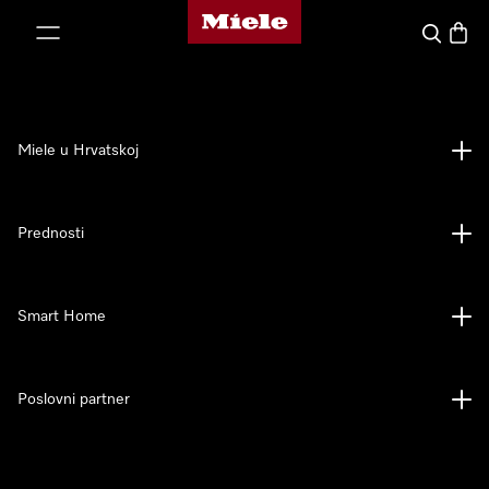
Miele početna stranica
oči na sadržaj
Pretraga
Košari
Miele u Hrvatskoj
Prednosti
Smart Home
Poslovni partner