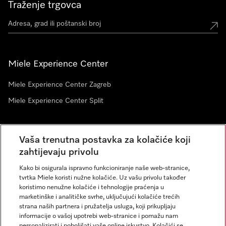
Traženje trgovca
Miele Experience Center
Miele Experience Center Zagreb
Miele Experience Center Split
Newsletter
Vaša trenutna postavka za kolačiće koji
zahtijevaju privolu
Kako bi osigurala ispravno funkcioniranje naše web-stranice,
tvrtka Miele koristi nužne kolačiće. Uz vašu privolu također
koristimo nenužne kolačiće i tehnologije praćenja u
marketinške i analitičke svrhe, uključujući kolačiće trećih
strana naših partnera i pružatelja usluga, koji prikupljaju
informacije o vašoj upotrebi web-stranice i pomažu nam
personalizirati i poboljšati vaše online iskustvo. Kolačići se