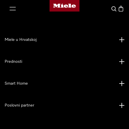
Miele početna stranica
oči na sadržaj
Pretraga
Košari
Miele u Hrvatskoj
Prednosti
Smart Home
Poslovni partner