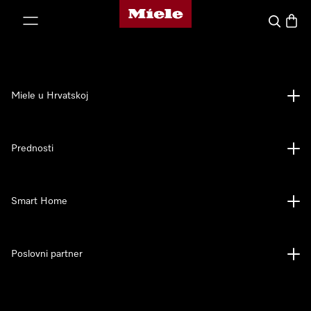
Miele početna stranica
oči na sadržaj
Pretraga
Košari
Miele u Hrvatskoj
Prednosti
Smart Home
Poslovni partner