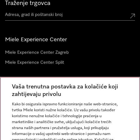
Traženje trgovca
Miele Experience Center
Miele Experience Center Zagreb
Miele Experience Center Split
Newsletter
Vaša trenutna postavka za kolačiće koji
zahtijevaju privolu
Kako bi osigurala ispravno funkcioniranje naše web-stranice,
tvrtka Miele koristi nužne kolačiće. Uz vašu privolu također
koristimo nenužne kolačiće i tehnologije praćenja u
marketinške i analitičke svrhe, uključujući kolačiće trećih
strana naših partnera i pružatelja usluga, koji prikupljaju
informacije o vašoj upotrebi web-stranice i pomažu nam
personalizirati i poboljšati vaše online iskustvo. Kolačići se