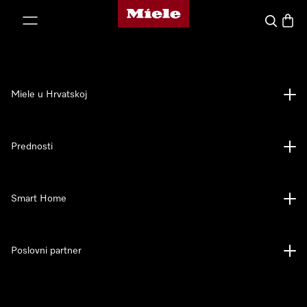
Miele početna stranica
oči na sadržaj
Pretraga
Košari
Miele u Hrvatskoj
Prednosti
Smart Home
Poslovni partner