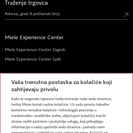
Traženje trgovca
Miele Experience Center
Miele Experience Center Zagreb
Miele Experience Center Split
Newsletter
Vaša trenutna postavka za kolačiće koji
zahtijevaju privolu
Kako bi osigurala ispravno funkcioniranje naše web-stranice,
tvrtka Miele koristi nužne kolačiće. Uz vašu privolu također
koristimo nenužne kolačiće i tehnologije praćenja u
marketinške i analitičke svrhe, uključujući kolačiće trećih
strana naših partnera i pružatelja usluga, koji prikupljaju
informacije o vašoj upotrebi web-stranice i pomažu nam
personalizirati i poboljšati vaše online iskustvo. Kolačići se