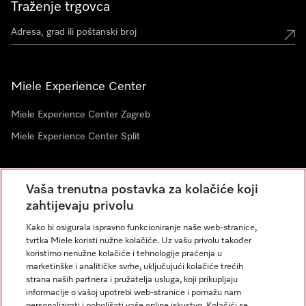
Traženje trgovca
Miele Experience Center
Miele Experience Center Zagreb
Miele Experience Center Split
Newsletter
Vaša trenutna postavka za kolačiće koji
zahtijevaju privolu
Kako bi osigurala ispravno funkcioniranje naše web-stranice,
tvrtka Miele koristi nužne kolačiće. Uz vašu privolu također
koristimo nenužne kolačiće i tehnologije praćenja u
marketinške i analitičke svrhe, uključujući kolačiće trećih
strana naših partnera i pružatelja usluga, koji prikupljaju
informacije o vašoj upotrebi web-stranice i pomažu nam
personalizirati i poboljšati vaše online iskustvo. Kolačići se