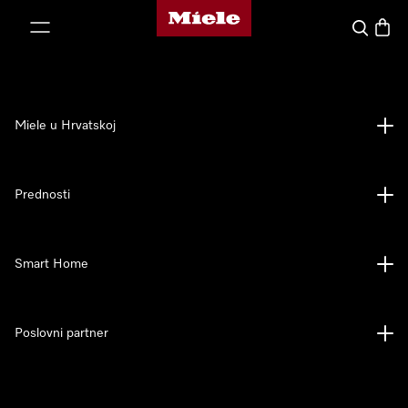
Miele početna stranica
oči na sadržaj
Pretraga
Košari
Miele u Hrvatskoj
Prednosti
Smart Home
Poslovni partner