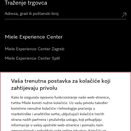
Traženje trgovca
Miele Experience Center
Miele Experience Center Zagreb
Miele Experience Center Split
Newsletter
Vaša trenutna postavka za kolačiće koji
zahtijevaju privolu
Kako bi osigurala ispravno funkcioniranje naše web-stranice,
tvrtka Miele koristi nužne kolačiće. Uz vašu privolu također
koristimo nenužne kolačiće i tehnologije praćenja u
marketinške i analitičke svrhe, uključujući kolačiće trećih
strana naših partnera i pružatelja usluga, koji prikupljaju
informacije o vašoj upotrebi web-stranice i pomažu nam
personalizirati i poboljšati vaše online iskustvo. Kolačići se