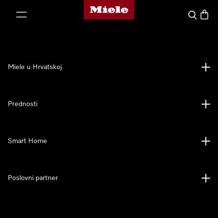
Miele početna stranica
oči na sadržaj
Pretraga
Košari
Miele u Hrvatskoj
Prednosti
Smart Home
Poslovni partner