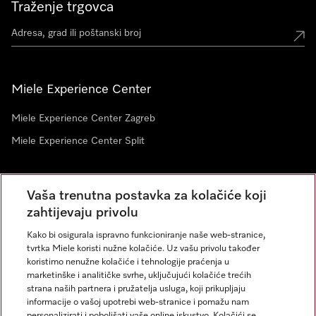
Traženje trgovca
Miele Experience Center
Miele Experience Center Zagreb
Miele Experience Center Split
Newsletter
Vaša trenutna postavka za kolačiće koji
zahtijevaju privolu
Kako bi osigurala ispravno funkcioniranje naše web-stranice,
tvrtka Miele koristi nužne kolačiće. Uz vašu privolu također
koristimo nenužne kolačiće i tehnologije praćenja u
marketinške i analitičke svrhe, uključujući kolačiće trećih
strana naših partnera i pružatelja usluga, koji prikupljaju
informacije o vašoj upotrebi web-stranice i pomažu nam
personalizirati i poboljšati vaše online iskustvo. Kolačići se