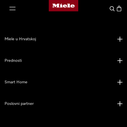
Miele početna stranica
oči na sadržaj
Pretraga
Košari
Miele u Hrvatskoj
Prednosti
Smart Home
Poslovni partner