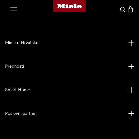
Miele početna stranica
oči na sadržaj
Pretraga
Košari
Miele u Hrvatskoj
Prednosti
Smart Home
Poslovni partner