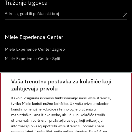
Traženje trgovca
Miele Experience Center
Miele Experience Center Zagreb
Miele Experience Center Split
Newsletter
Vaša trenutna postavka za kolačiće koji
zahtijevaju privolu
Kako bi osigurala ispravno funkcioniranje naše web-stranice,
tvrtka Miele koristi nužne kolačiće. Uz vašu privolu također
koristimo nenužne kolačiće i tehnologije praćenja u
marketinške i analitičke svrhe, uključujući kolačiće trećih
strana naših partnera i pružatelja usluga, koji prikupljaju
informacije o vašoj upotrebi web-stranice i pomažu nam
personalizirati i poboljšati vaše online iskustvo. Kolačići se