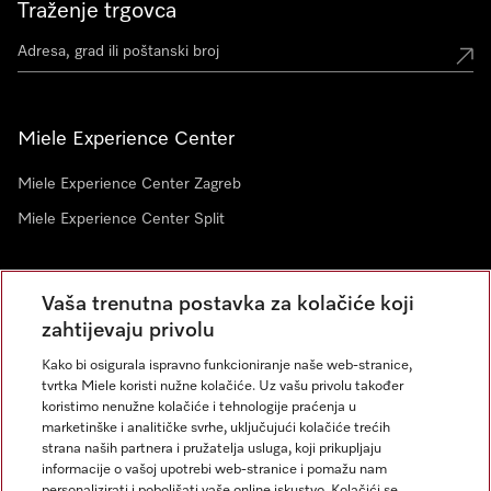
Traženje trgovca
Miele Experience Center
Miele Experience Center Zagreb
Miele Experience Center Split
Newsletter
Vaša trenutna postavka za kolačiće koji
zahtijevaju privolu
Kako bi osigurala ispravno funkcioniranje naše web-stranice,
tvrtka Miele koristi nužne kolačiće. Uz vašu privolu također
koristimo nenužne kolačiće i tehnologije praćenja u
marketinške i analitičke svrhe, uključujući kolačiće trećih
strana naših partnera i pružatelja usluga, koji prikupljaju
informacije o vašoj upotrebi web-stranice i pomažu nam
personalizirati i poboljšati vaše online iskustvo. Kolačići se