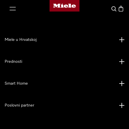
Miele početna stranica
oči na sadržaj
Pretraga
Košari
Miele u Hrvatskoj
Prednosti
Smart Home
Poslovni partner