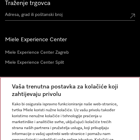
Traženje trgovca
Miele Experience Center
Miele Experience Center Zagreb
Miele Experience Center Split
Newsletter
Vaša trenutna postavka za kolačiće koji
zahtijevaju privolu
Kako bi osigurala ispravno funkcioniranje naše web-stranice,
tvrtka Miele koristi nužne kolačiće. Uz vašu privolu također
koristimo nenužne kolačiće i tehnologije praćenja u
marketinške i analitičke svrhe, uključujući kolačiće trećih
strana naših partnera i pružatelja usluga, koji prikupljaju
informacije o vašoj upotrebi web-stranice i pomažu nam
personalizirati i poboljšati vaše online iskustvo. Kolačići se