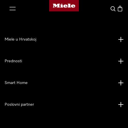
Miele početna stranica
oči na sadržaj
Pretraga
Košari
Miele u Hrvatskoj
Prednosti
Smart Home
Poslovni partner